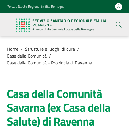
Vai al contenuto
Vai alla navigazione
Vai al footer
Portale Salute Regione Emilia-Romagna
Servizio
Sanitario
SERVIZIO SANITARIO REGIONALE EMILIA-
Regionale
ROMAGNA
Emilia-
Azienda Unità Sanitaria Locale della Romagna
Romagna
Azienda
Unità
Sanitaria
Home
/
Strutture e luoghi di cura
/
Locale della
Case della Comunità
/
Romagna
Case della Comunità - Provincia di Ravenna
Azienda
Casa della Comunità
Salta al contenuto
Servizi
Savarna (ex Casa della
Luoghi
Salute) di Ravenna
di
cura