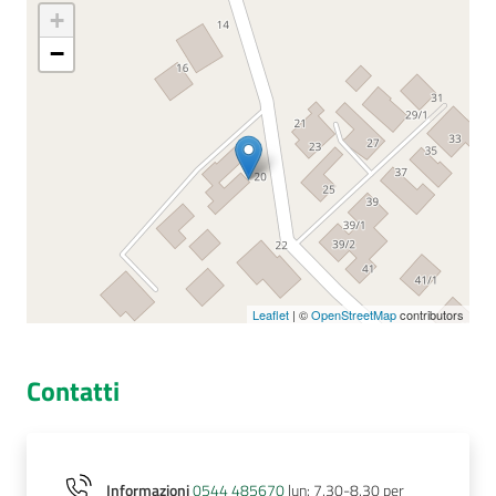
+
−
Seguici
su
Leaflet
| ©
OpenStreetMap
contributors
Contatti
Informazioni
0544 485670
lun: 7.30-8.30 per