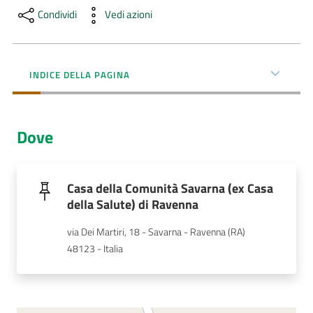
Menu selezionato
Condividi
Vedi azioni
AUSL
Comunica
INDICE DELLA PAGINA
Dove
Carta
dei
Servizi
Casa della Comunità Savarna (ex Casa
della Salute) di Ravenna
Dedicato
via Dei Martiri, 18 - Savarna - Ravenna (RA)
a...
48123 - Italia
Bandi
e
Concorsi