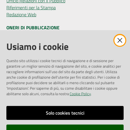
Ufficio Relazioni con il Pubblico
Riferimenti per la Stampa
Redazione Web
ONERI DI PUBBLICAZIONE
Amministrazione Trasparente
Usiamo i cookie
Pubblicità legale
Albo Pretorio
Questo sito utilizza i cookie tecnici di navigazione e di sessione per
Privacy Policy
garantire un miglior servizio di navigazione del sito, e cookie analitici per
Attuazione Misure PNRR
raccogliere informazioni sull'uso del sito da parte degli utenti. Utilizza
Liste di Attesa
anche cookie di profilazione dell'utente per fini statistici. Per i cookie di
profilazione puoi decidere se abilitarli o meno cliccando sul pulsante
'Impostazioni'. Per saperne di più, su come disabilitare i cookie oppure
ENTI, IMPRESE E PARTNER
abilitarne solo alcuni, consulta la nostra
Cookie Policy
.
Fatturazione Elettronica
Gare e Appalti
Solo cookies tecnici
Richiesta Patrocinio