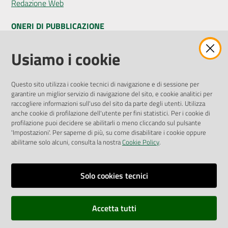
Redazione Web
ONERI DI PUBBLICAZIONE
Amministrazione Trasparente
Usiamo i cookie
Pubblicità legale
Albo Pretorio
Questo sito utilizza i cookie tecnici di navigazione e di sessione per
Privacy Policy
garantire un miglior servizio di navigazione del sito, e cookie analitici per
Attuazione Misure PNRR
raccogliere informazioni sull'uso del sito da parte degli utenti. Utilizza
Liste di Attesa
anche cookie di profilazione dell'utente per fini statistici. Per i cookie di
profilazione puoi decidere se abilitarli o meno cliccando sul pulsante
'Impostazioni'. Per saperne di più, su come disabilitare i cookie oppure
ENTI, IMPRESE E PARTNER
abilitarne solo alcuni, consulta la nostra
Cookie Policy
.
Fatturazione Elettronica
Gare e Appalti
Solo cookies tecnici
Richiesta Patrocinio
Accetta tutti