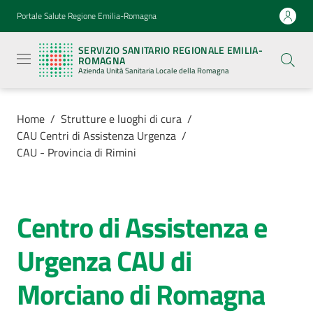
Vai al contenuto
Vai alla navigazione
Vai al footer
Portale Salute Regione Emilia-Romagna
Servizio
Sanitario
SERVIZIO SANITARIO REGIONALE EMILIA-
Regionale
ROMAGNA
Emilia-
Azienda Unità Sanitaria Locale della Romagna
Romagna
Azienda
Unità
Sanitaria
Home
/
Strutture e luoghi di cura
/
Locale della
CAU Centri di Assistenza Urgenza
/
Romagna
CAU - Provincia di Rimini
Azienda
Centro di Assistenza e
Salta al contenuto
Servizi
Urgenza CAU di
Luoghi
Morciano di Romagna
di
cura