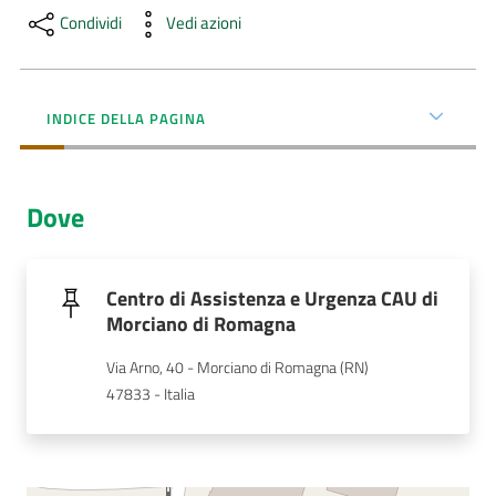
Menu selezionato
Condividi
Vedi azioni
AUSL
Comunica
INDICE DELLA PAGINA
Dove
Carta
dei
Servizi
Centro di Assistenza e Urgenza CAU di
Morciano di Romagna
Dedicato
Via Arno, 40 - Morciano di Romagna (RN)
a...
47833 - Italia
Bandi
e
Concorsi