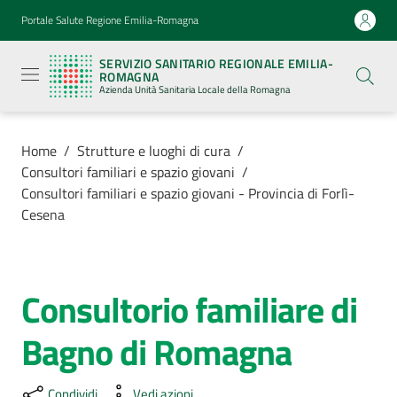
Vai al contenuto
Vai alla navigazione
Vai al footer
Portale Salute Regione Emilia-Romagna
Servizio
Sanitario
SERVIZIO SANITARIO REGIONALE EMILIA-
Regionale
ROMAGNA
Emilia-
Azienda Unità Sanitaria Locale della Romagna
Romagna
Azienda
Unità
Sanitaria
Home
/
Strutture e luoghi di cura
/
Locale della
Consultori familiari e spazio giovani
/
Romagna
Consultori familiari e spazio giovani - Provincia di Forlì-
Cesena
Azienda
Consultorio familiare di
Servizi
Salta al contenuto
Bagno di Romagna
Luoghi
di
cura
Condividi
Vedi azioni