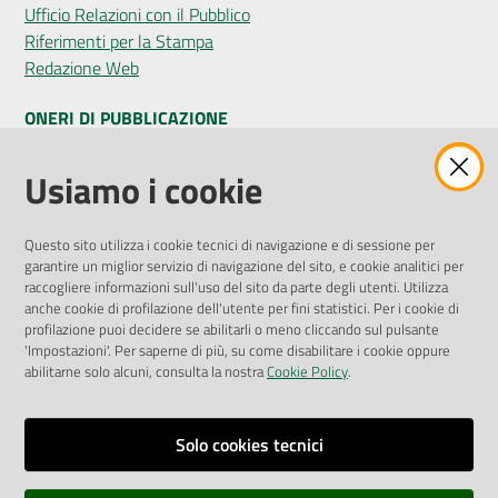
Ufficio Relazioni con il Pubblico
Riferimenti per la Stampa
Redazione Web
ONERI DI PUBBLICAZIONE
Amministrazione Trasparente
Usiamo i cookie
Pubblicità legale
Albo Pretorio
Questo sito utilizza i cookie tecnici di navigazione e di sessione per
Privacy Policy
garantire un miglior servizio di navigazione del sito, e cookie analitici per
Attuazione Misure PNRR
raccogliere informazioni sull'uso del sito da parte degli utenti. Utilizza
Liste di Attesa
anche cookie di profilazione dell'utente per fini statistici. Per i cookie di
profilazione puoi decidere se abilitarli o meno cliccando sul pulsante
'Impostazioni'. Per saperne di più, su come disabilitare i cookie oppure
ENTI, IMPRESE E PARTNER
abilitarne solo alcuni, consulta la nostra
Cookie Policy
.
Fatturazione Elettronica
Gare e Appalti
Solo cookies tecnici
Richiesta Patrocinio