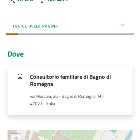
Menu selezionato
AUSL
Comunica
INDICE DELLA PAGINA
Dove
Carta
dei
Consultorio familiare di Bagno di
Servizi
Romagna
via Marconi, 36 - Bagno di Romagna (FC)
Dedicato
47021 - Italia
a...
Bandi
e
+
Concorsi