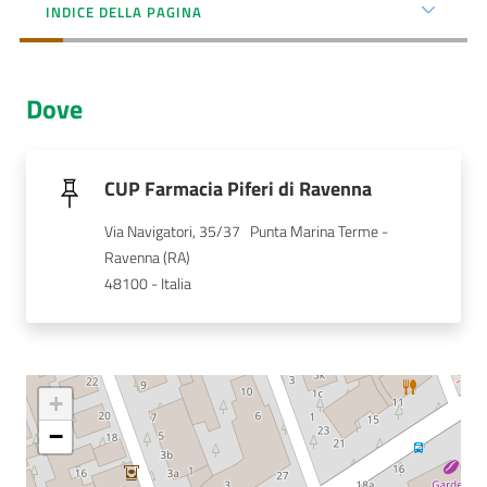
Menu selezionato
INDICE DELLA PAGINA
AUSL
Comunica
Dove
CUP Farmacia Piferi di Ravenna
Via Navigatori, 35/37   Punta Marina Terme - 
Carta
Ravenna (RA)
dei
48100 - Italia
Servizi
Dedicato
a...
+
Bandi
−
e
Concorsi