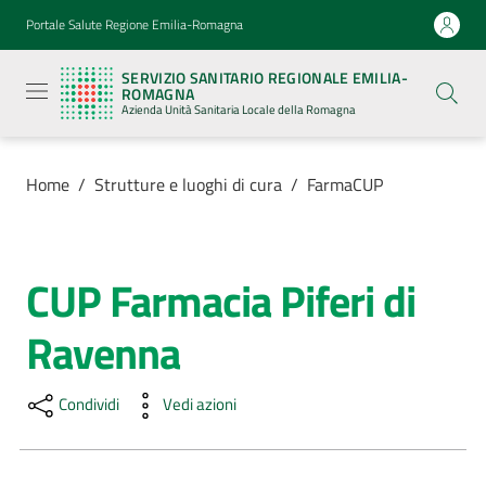
Vai al contenuto
Vai alla navigazione
Vai al footer
Portale Salute Regione Emilia-Romagna
Servizio
Sanitario
SERVIZIO SANITARIO REGIONALE EMILIA-
Regionale
ROMAGNA
Emilia-
Azienda Unità Sanitaria Locale della Romagna
Romagna
Azienda
Unità
Sanitaria
Home
/
Strutture e luoghi di cura
/
FarmaCUP
Locale della
Romagna
CUP Farmacia Piferi di
Salta al contenuto
Azienda
Ravenna
Servizi
Condividi
Vedi azioni
Luoghi
di
cura