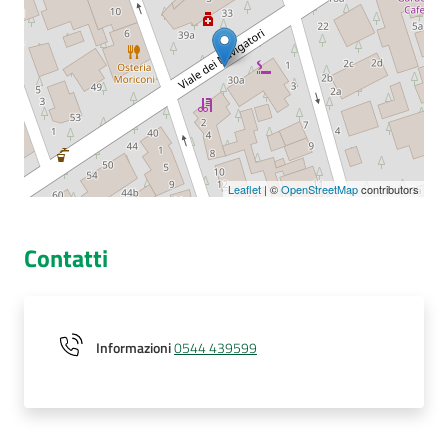
Seguici
su
Leaflet
| ©
OpenStreetMap
contributors
Contatti
Informazioni
0544 439599