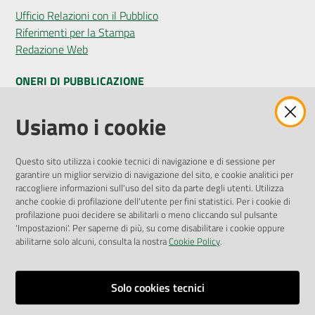
Ufficio Relazioni con il Pubblico
Riferimenti per la Stampa
Redazione Web
ONERI DI PUBBLICAZIONE
Amministrazione Trasparente
Usiamo i cookie
Pubblicità legale
Albo Pretorio
Questo sito utilizza i cookie tecnici di navigazione e di sessione per
Privacy Policy
garantire un miglior servizio di navigazione del sito, e cookie analitici per
Attuazione Misure PNRR
raccogliere informazioni sull'uso del sito da parte degli utenti. Utilizza
Liste di Attesa
anche cookie di profilazione dell'utente per fini statistici. Per i cookie di
profilazione puoi decidere se abilitarli o meno cliccando sul pulsante
'Impostazioni'. Per saperne di più, su come disabilitare i cookie oppure
ENTI, IMPRESE E PARTNER
abilitarne solo alcuni, consulta la nostra
Cookie Policy
.
Fatturazione Elettronica
Gare e Appalti
Solo cookies tecnici
Richiesta Patrocinio