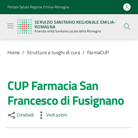
Vai al contenuto
Vai alla navigazione
Vai al footer
Portale Salute Regione Emilia-Romagna
Servizio
Sanitario
SERVIZIO SANITARIO REGIONALE EMILIA-
Regionale
ROMAGNA
Emilia-
Azienda Unità Sanitaria Locale della Romagna
Romagna
Azienda
Unità
Sanitaria
Home
/
Strutture e luoghi di cura
/
FarmaCUP
Locale della
Romagna
CUP Farmacia San
Salta al contenuto
Azienda
Francesco di Fusignano
Servizi
Condividi
Vedi azioni
Luoghi
di
cura