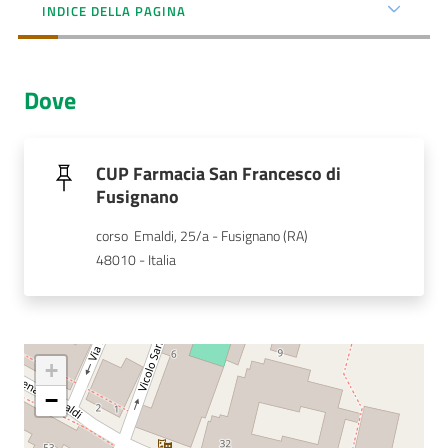
Menu selezionato
INDICE DELLA PAGINA
AUSL
Comunica
Dove
CUP Farmacia San Francesco di
Fusignano
Carta
corso  Emaldi, 25/a - Fusignano (RA)
dei
48010 - Italia
Servizi
Dedicato
a...
+
Bandi
−
e
Concorsi