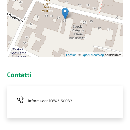
Seguici
su
Leaflet
| ©
OpenStreetMap
contributors
Contatti
Informazioni
0545 50033