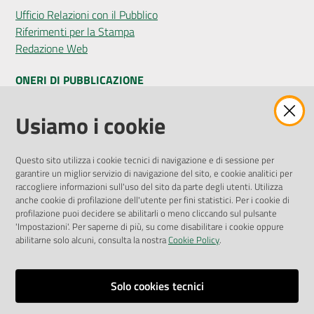
Ufficio Relazioni con il Pubblico
Riferimenti per la Stampa
Redazione Web
ONERI DI PUBBLICAZIONE
Amministrazione Trasparente
Usiamo i cookie
Pubblicità legale
Albo Pretorio
Questo sito utilizza i cookie tecnici di navigazione e di sessione per
Privacy Policy
garantire un miglior servizio di navigazione del sito, e cookie analitici per
Attuazione Misure PNRR
raccogliere informazioni sull'uso del sito da parte degli utenti. Utilizza
Liste di Attesa
anche cookie di profilazione dell'utente per fini statistici. Per i cookie di
profilazione puoi decidere se abilitarli o meno cliccando sul pulsante
'Impostazioni'. Per saperne di più, su come disabilitare i cookie oppure
ENTI, IMPRESE E PARTNER
abilitarne solo alcuni, consulta la nostra
Cookie Policy
.
Fatturazione Elettronica
Gare e Appalti
Solo cookies tecnici
Richiesta Patrocinio