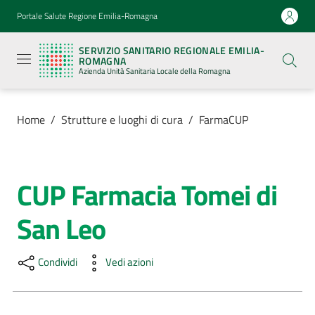
Vai al contenuto
Vai alla navigazione
Vai al footer
Portale Salute Regione Emilia-Romagna
Servizio
Sanitario
SERVIZIO SANITARIO REGIONALE EMILIA-
Regionale
ROMAGNA
Emilia-
Azienda Unità Sanitaria Locale della Romagna
Romagna
Azienda
Unità
Sanitaria
Home
/
Strutture e luoghi di cura
/
FarmaCUP
Locale della
Romagna
CUP Farmacia Tomei di
Salta al contenuto
Azienda
San Leo
Servizi
Condividi
Vedi azioni
Luoghi
di
cura