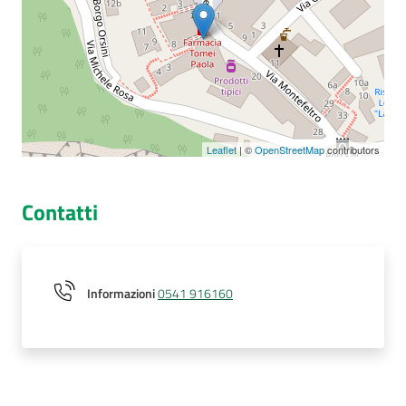
Seguici
su
Leaflet
| ©
OpenStreetMap
contributors
Contatti
Informazioni
0541 916160