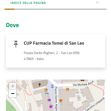
Menu selezionato
INDICE DELLA PAGINA
AUSL
Comunica
Dove
CUP Farmacia Tomei di San Leo
Piazza Dante Alighieri, 2 - San Leo (RN)
Carta
47865 - Italia
dei
Servizi
Dedicato
a...
+
−
Bandi
e
Concorsi