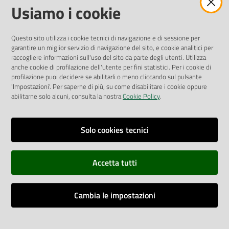
Amministrazione Trasparente
Usiamo i cookie
Pubblicità legale
Albo Pretorio
Questo sito utilizza i cookie tecnici di navigazione e di sessione per
Privacy Policy
garantire un miglior servizio di navigazione del sito, e cookie analitici per
Attuazione Misure PNRR
raccogliere informazioni sull'uso del sito da parte degli utenti. Utilizza
Liste di Attesa
anche cookie di profilazione dell'utente per fini statistici. Per i cookie di
profilazione puoi decidere se abilitarli o meno cliccando sul pulsante
'Impostazioni'. Per saperne di più, su come disabilitare i cookie oppure
ENTI, IMPRESE E PARTNER
abilitarne solo alcuni, consulta la nostra
Cookie Policy
.
Fatturazione Elettronica
Gare e Appalti
Solo cookies tecnici
Richiesta Patrocinio
Accetta tutti
Dichiarazione di Accessibilità
Cambia le impostazioni
Dati di Monitoraggio