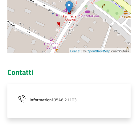
Seguici
su
Leaflet
| ©
OpenStreetMap
contributors
Contatti
Informazioni
0546 21103