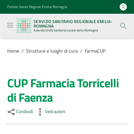
Vai al contenuto
Vai alla navigazione
Vai al footer
Portale Salute Regione Emilia-Romagna
Servizio
Sanitario
SERVIZIO SANITARIO REGIONALE EMILIA-
Regionale
ROMAGNA
Emilia-
Azienda Unità Sanitaria Locale della Romagna
Romagna
Azienda
Unità
Sanitaria
Home
/
Strutture e luoghi di cura
/
FarmaCUP
Locale della
Romagna
CUP Farmacia Torricelli
Salta al contenuto
Azienda
di Faenza
Servizi
Condividi
Vedi azioni
Luoghi
di
cura