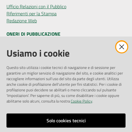
Ufficio Relazioni con il Pubblico
Riferimenti per la Stampa
Redazione Web
ONERI DI PUBBLICAZIONE
Amministrazione Trasparente
Usiamo i cookie
Pubblicità legale
Albo Pretorio
Questo sito utilizza i cookie tecnici di navigazione e di sessione per
Privacy Policy
garantire un miglior servizio di navigazione del sito, e cookie analitici per
Attuazione Misure PNRR
raccogliere informazioni sull'uso del sito da parte degli utenti. Utilizza
Liste di Attesa
anche cookie di profilazione dell'utente per fini statistici. Per i cookie di
profilazione puoi decidere se abilitarli o meno cliccando sul pulsante
'Impostazioni'. Per saperne di più, su come disabilitare i cookie oppure
ENTI, IMPRESE E PARTNER
abilitarne solo alcuni, consulta la nostra
Cookie Policy
.
Fatturazione Elettronica
Gare e Appalti
Solo cookies tecnici
Richiesta Patrocinio