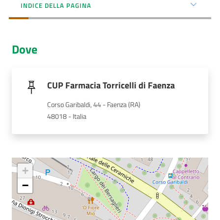
Menu selezionato
INDICE DELLA PAGINA
AUSL
Comunica
Dove
CUP Farmacia Torricelli di Faenza
Corso Garibaldi, 44 - Faenza (RA)
Carta
48018 - Italia
dei
Servizi
Dedicato
a...
+
−
Bandi
e
Concorsi