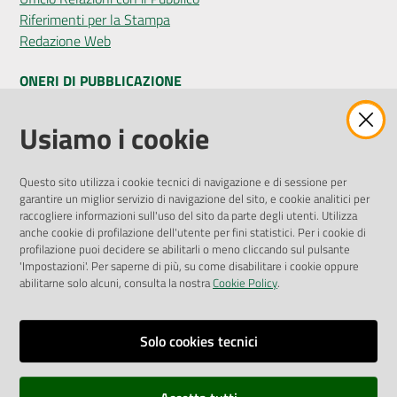
Riferimenti per la Stampa
Redazione Web
ONERI DI PUBBLICAZIONE
Amministrazione Trasparente
Usiamo i cookie
Pubblicità legale
Albo Pretorio
Questo sito utilizza i cookie tecnici di navigazione e di sessione per
Privacy Policy
garantire un miglior servizio di navigazione del sito, e cookie analitici per
Attuazione Misure PNRR
raccogliere informazioni sull'uso del sito da parte degli utenti. Utilizza
Liste di Attesa
anche cookie di profilazione dell'utente per fini statistici. Per i cookie di
profilazione puoi decidere se abilitarli o meno cliccando sul pulsante
'Impostazioni'. Per saperne di più, su come disabilitare i cookie oppure
ENTI, IMPRESE E PARTNER
abilitarne solo alcuni, consulta la nostra
Cookie Policy
.
Fatturazione Elettronica
Gare e Appalti
Solo cookies tecnici
Richiesta Patrocinio