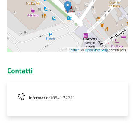
Seguici
su
Leaflet
| ©
OpenStreetMap
contributors
Contatti
Informazioni
0541 22721