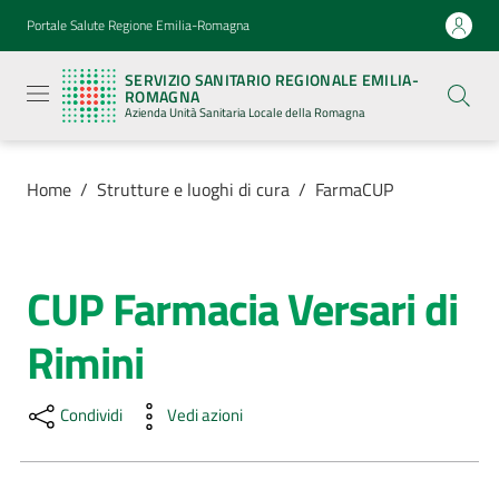
Vai al contenuto
Vai alla navigazione
Vai al footer
Portale Salute Regione Emilia-Romagna
Servizio
Sanitario
SERVIZIO SANITARIO REGIONALE EMILIA-
Regionale
ROMAGNA
Emilia-
Azienda Unità Sanitaria Locale della Romagna
Romagna
Azienda
Unità
Sanitaria
Home
/
Strutture e luoghi di cura
/
FarmaCUP
Locale della
Romagna
CUP Farmacia Versari di
Salta al contenuto
Azienda
Rimini
Servizi
Condividi
Vedi azioni
Luoghi
di
cura