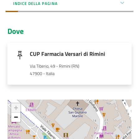
Menu selezionato
INDICE DELLA PAGINA
AUSL
Comunica
Dove
CUP Farmacia Versari di Rimini
Via Tiberio, 49 - Rimini (RN)
Carta
47900 - Italia
dei
Servizi
Dedicato
a...
+
−
Bandi
e
Concorsi