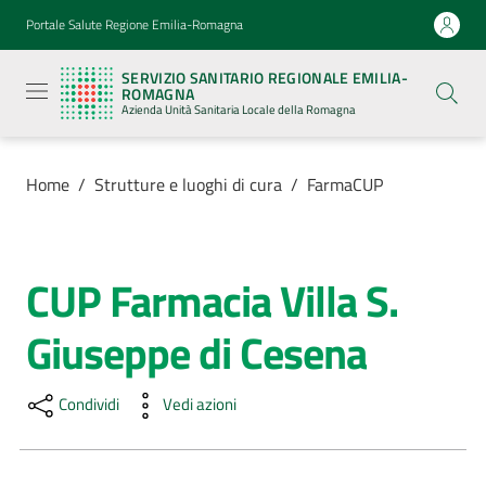
Vai al contenuto
Vai alla navigazione
Vai al footer
Portale Salute Regione Emilia-Romagna
Servizio
Sanitario
SERVIZIO SANITARIO REGIONALE EMILIA-
Regionale
ROMAGNA
Emilia-
Azienda Unità Sanitaria Locale della Romagna
Romagna
Azienda
Unità
Sanitaria
Home
/
Strutture e luoghi di cura
/
FarmaCUP
Locale della
Romagna
CUP Farmacia Villa S.
Salta al contenuto
Azienda
Giuseppe di Cesena
Servizi
Condividi
Vedi azioni
Luoghi
di
cura