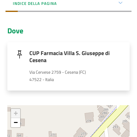
Menu selezionato
INDICE DELLA PAGINA
AUSL
Comunica
Dove
CUP Farmacia Villa S. Giuseppe di
Cesena
Carta
Via Cervese 2759 - Cesena (FC)
dei
47522 - Italia
Servizi
Dedicato
a...
+
Bandi
−
e
Concorsi