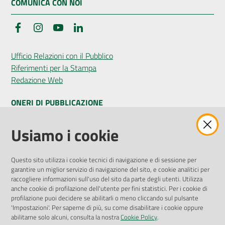
COMUNICA CON NOI
Facebook
Instagram
YouTube
LinkedIn
Ufficio Relazioni con il Pubblico
Riferimenti per la Stampa
Redazione Web
ONERI DI PUBBLICAZIONE
Amministrazione Trasparente
Usiamo i cookie
Pubblicità legale
Albo Pretorio
Questo sito utilizza i cookie tecnici di navigazione e di sessione per
Privacy Policy
garantire un miglior servizio di navigazione del sito, e cookie analitici per
Attuazione Misure PNRR
raccogliere informazioni sull'uso del sito da parte degli utenti. Utilizza
Liste di Attesa
anche cookie di profilazione dell'utente per fini statistici. Per i cookie di
profilazione puoi decidere se abilitarli o meno cliccando sul pulsante
'Impostazioni'. Per saperne di più, su come disabilitare i cookie oppure
ENTI, IMPRESE E PARTNER
abilitarne solo alcuni, consulta la nostra
Cookie Policy
.