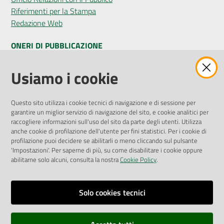
Riferimenti per la Stampa
Redazione Web
ONERI DI PUBBLICAZIONE
Amministrazione Trasparente
Usiamo i cookie
Pubblicità legale
Albo Pretorio
Questo sito utilizza i cookie tecnici di navigazione e di sessione per
Privacy Policy
garantire un miglior servizio di navigazione del sito, e cookie analitici per
Attuazione Misure PNRR
raccogliere informazioni sull'uso del sito da parte degli utenti. Utilizza
Liste di Attesa
anche cookie di profilazione dell'utente per fini statistici. Per i cookie di
profilazione puoi decidere se abilitarli o meno cliccando sul pulsante
'Impostazioni'. Per saperne di più, su come disabilitare i cookie oppure
ENTI, IMPRESE E PARTNER
abilitarne solo alcuni, consulta la nostra
Cookie Policy
.
Fatturazione Elettronica
Gare e Appalti
Solo cookies tecnici
Richiesta Patrocinio