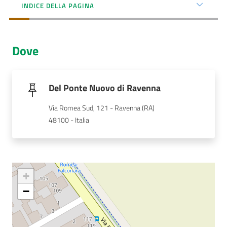
Menu selezionato
INDICE DELLA PAGINA
AUSL
Comunica
Dove
Del Ponte Nuovo di Ravenna
Via Romea Sud, 121 - Ravenna (RA)
Carta
48100 - Italia
dei
Servizi
Dedicato
a...
+
−
Bandi
e
Concorsi