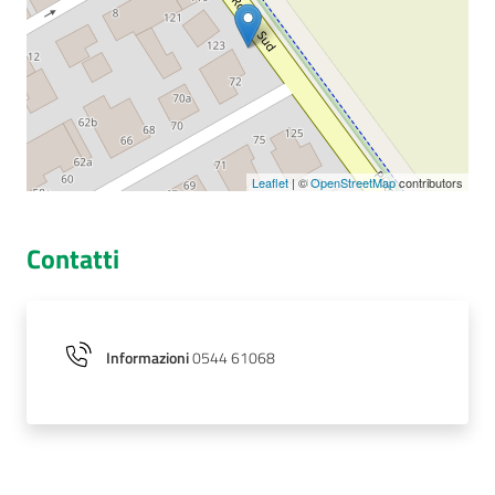
Seguici
su
Leaflet
| ©
OpenStreetMap
contributors
Contatti
Informazioni
0544 61068