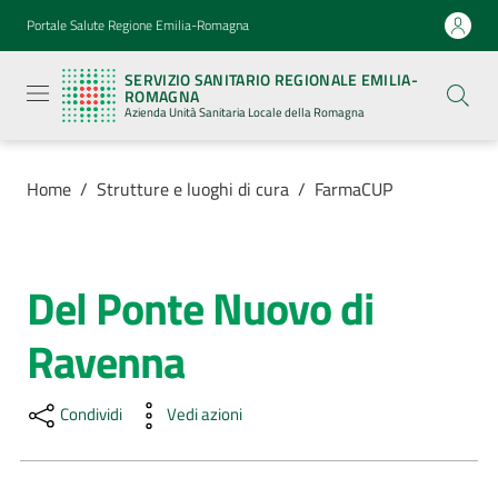
Vai al contenuto
Vai alla navigazione
Vai al footer
Portale Salute Regione Emilia-Romagna
Servizio
Sanitario
SERVIZIO SANITARIO REGIONALE EMILIA-
Regionale
ROMAGNA
Emilia-
Azienda Unità Sanitaria Locale della Romagna
Romagna
Azienda
Unità
Sanitaria
Home
/
Strutture e luoghi di cura
/
FarmaCUP
Locale della
Romagna
Del Ponte Nuovo di
Salta al contenuto
Azienda
Ravenna
Servizi
Condividi
Vedi azioni
Luoghi
di
cura