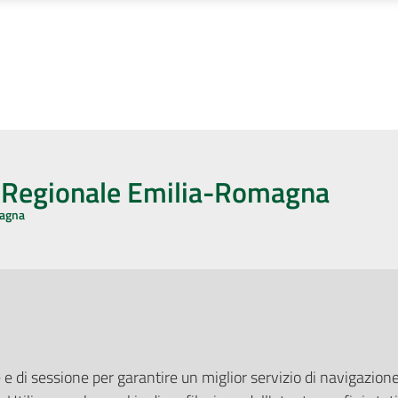
o Regionale Emilia-Romagna
magna
CA CON NOI
ONERI DI PUBBLICAZIONE
book
Instagram
YouTube
LinkedIn
Amministrazione Trasparente
Pubblicità legale
 e di sessione per garantire un miglior servizio di navigazione 
Albo Pretorio