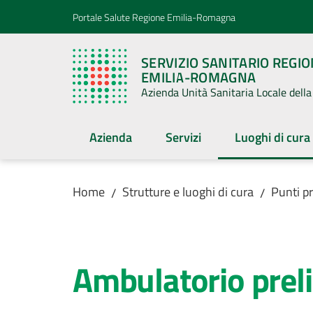
Vai al contenuto
Vai alla navigazione
Vai al footer
Portale Salute Regione Emilia-Romagna
SERVIZIO SANITARIO REGI
EMILIA-ROMAGNA
Azienda Unità Sanitaria Locale del
Azienda
Servizi
Luoghi di cura
Menu selezion
Home
Strutture e luoghi di cura
Punti pr
/
/
Salta al contenuto
Ambulatorio preli