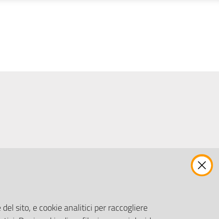
ENTI, IMPRESE E PARTNER
Fatturazione Elettronica
Gare e Appalti
del sito, e cookie analitici per raccogliere
Richiesta Patrocinio