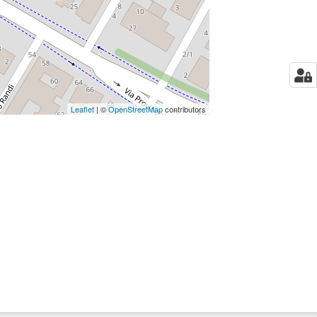
Leaflet
| ©
OpenStreetMap
contributors