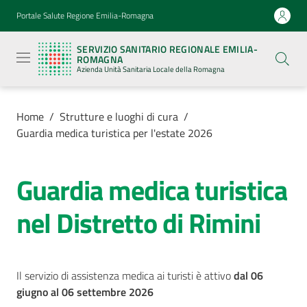
Vai al contenuto
Vai alla navigazione
Vai al footer
Portale Salute Regione Emilia-Romagna
Servizio
Sanitario
SERVIZIO SANITARIO REGIONALE EMILIA-
Regionale
ROMAGNA
Emilia-
Azienda Unità Sanitaria Locale della Romagna
Romagna
Azienda
Unità
Sanitaria
Home
/
Strutture e luoghi di cura
/
Locale della
Guardia medica turistica per l'estate 2026
Romagna
Guardia medica turistica
Azienda
nel Distretto di Rimini
Servizi
Luoghi
Il servizio di assistenza medica ai turisti è attivo
dal 06
di
giugno al 06 settembre 2026
cura