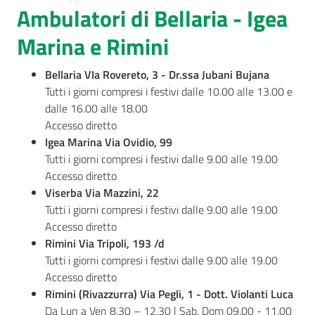
Menu selezionato
Ambulatori di Bellaria - Igea
AUSL
Marina e Rimini
Comunica
Bellaria VIa Rovereto, 3 - Dr.ssa Jubani Bujana
Tutti i giorni compresi i festivi dalle 10.00 alle 13.00 e
dalle 16.00 alle 18.00
Accesso diretto
Igea Marina Via Ovidio, 99
Carta
Tutti i giorni compresi i festivi dalle 9.00 alle 19.00
dei
Accesso diretto
Servizi
Viserba Via Mazzini, 22
Tutti i giorni compresi i festivi dalle 9.00 alle 19.00
Dedicato
Accesso diretto
a...
Rimini Via Tripoli, 193 /d
Tutti i giorni compresi i festivi dalle 9.00 alle 19.00
Accesso diretto
Bandi
Rimini (Rivazzurra) Via Pegli, 1 - Dott. Violanti Luca
e
Da Lun a Ven 8.30 – 12.30 | Sab, Dom 09.00 - 11.00
Concorsi