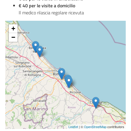
€ 40 per le visite a domicilio
Il medico rilascia regolare ricevuta
+
−
Leaflet
| ©
OpenStreetMap
contributors