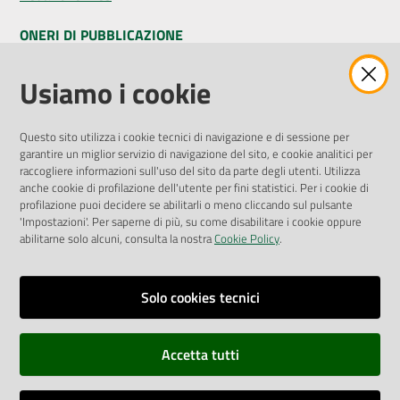
ONERI DI PUBBLICAZIONE
Amministrazione Trasparente
Usiamo i cookie
Pubblicità legale
Albo Pretorio
Questo sito utilizza i cookie tecnici di navigazione e di sessione per
Privacy Policy
garantire un miglior servizio di navigazione del sito, e cookie analitici per
Attuazione Misure PNRR
raccogliere informazioni sull'uso del sito da parte degli utenti. Utilizza
Liste di Attesa
anche cookie di profilazione dell'utente per fini statistici. Per i cookie di
profilazione puoi decidere se abilitarli o meno cliccando sul pulsante
'Impostazioni'. Per saperne di più, su come disabilitare i cookie oppure
ENTI, IMPRESE E PARTNER
abilitarne solo alcuni, consulta la nostra
Cookie Policy
.
Fatturazione Elettronica
Gare e Appalti
Solo cookies tecnici
Richiesta Patrocinio
Accetta tutti