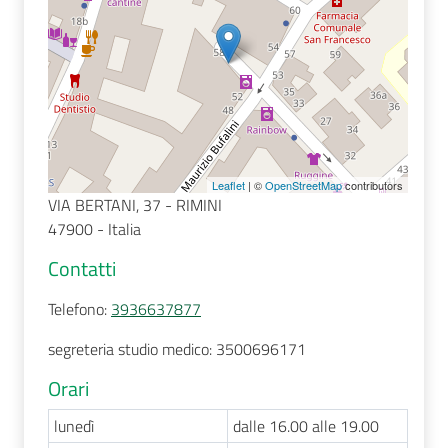
Seguici
su
Leaflet
| ©
OpenStreetMap
contributors
VIA BERTANI, 37 - RIMINI
47900 - Italia
Contatti
Telefono
:
3936637877
segreteria studio medico: 3500696171
Orari
lunedì
dalle 16.00 alle 19.00