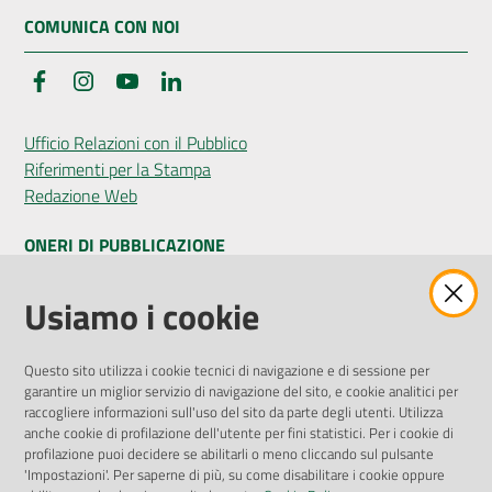
COMUNICA CON NOI
Facebook
Instagram
YouTube
LinkedIn
Ufficio Relazioni con il Pubblico
Riferimenti per la Stampa
Redazione Web
ONERI DI PUBBLICAZIONE
Amministrazione Trasparente
Usiamo i cookie
Pubblicità legale
Albo Pretorio
Questo sito utilizza i cookie tecnici di navigazione e di sessione per
Privacy Policy
garantire un miglior servizio di navigazione del sito, e cookie analitici per
Attuazione Misure PNRR
raccogliere informazioni sull'uso del sito da parte degli utenti. Utilizza
Liste di Attesa
anche cookie di profilazione dell'utente per fini statistici. Per i cookie di
profilazione puoi decidere se abilitarli o meno cliccando sul pulsante
'Impostazioni'. Per saperne di più, su come disabilitare i cookie oppure
ENTI, IMPRESE E PARTNER