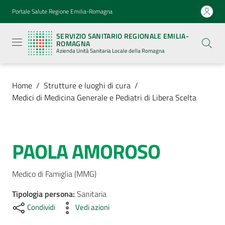
Vai al contenuto
Vai alla navigazione
Vai al footer
Portale Salute Regione Emilia-Romagna
Servizio
Sanitario
SERVIZIO SANITARIO REGIONALE EMILIA-
Regionale
ROMAGNA
Emilia-
Azienda Unità Sanitaria Locale della Romagna
Romagna
Azienda
Unità
Sanitaria
Home
/
Strutture e luoghi di cura
/
Locale della
Medici di Medicina Generale e Pediatri di Libera Scelta
Romagna
Azienda
PAOLA AMOROSO
Salta al contenuto
Servizi
Medico di Famiglia (MMG)
Tipologia persona
Luoghi
:
Sanitaria
di
Condividi
Vedi azioni
cura