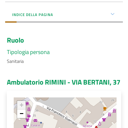
Menu selezionato
AUSL
INDICE DELLA PAGINA
Comunica
Ruolo
Tipologia persona
Sanitaria
Carta
dei
Servizi
Ambulatorio RIMINI - VIA BERTANI, 37
Dedicato
a...
+
Bandi
−
e
Concorsi