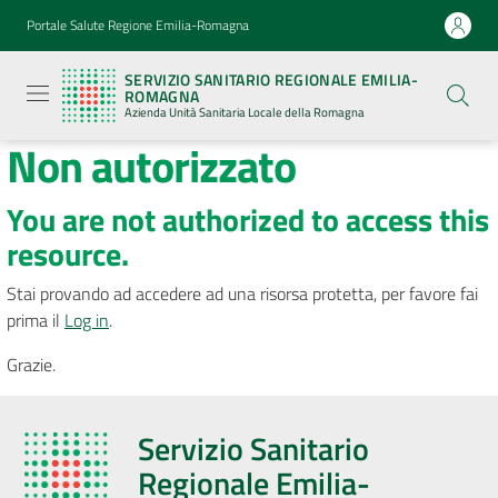
Vai al contenuto
Vai alla navigazione
Vai al footer
Portale Salute Regione Emilia-Romagna
Servizio
Sanitario
SERVIZIO SANITARIO REGIONALE EMILIA-
Regionale
ROMAGNA
Emilia-
Azienda Unità Sanitaria Locale della Romagna
Romagna
Non autorizzato
Azienda
Unità
Sanitaria
Locale della
You are not authorized to access this
Romagna
resource.
Stai provando ad accedere ad una risorsa protetta, per favore fai
Azienda
prima il
Log in
.
Grazie.
Servizi
Luoghi
Servizio Sanitario
di
Regionale Emilia-
cura