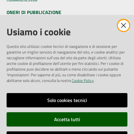
ONERI DI PUBBLICAZIONE
Seguici
Amministrazione Trasparente
Usiamo i cookie
su
Pubblicità legale
Albo Pretorio
Questo sito utilizza i cookie tecnici di navigazione e di sessione per
Privacy Policy
garantire un miglior servizio di navigazione del sito, e cookie analitici per
Attuazione Misure PNRR
raccogliere informazioni sull'uso del sito da parte degli utenti. Utilizza
Liste di Attesa
anche cookie di profilazione dell'utente per fini statistici. Per i cookie di
profilazione puoi decidere se abilitarli o meno cliccando sul pulsante
'Impostazioni'. Per saperne di più, su come disabilitare i cookie oppure
ENTI, IMPRESE E PARTNER
abilitarne solo alcuni, consulta la nostra
Cookie Policy
.
Fatturazione Elettronica
Gare e Appalti
Solo cookies tecnici
Richiesta Patrocinio
Accetta tutti