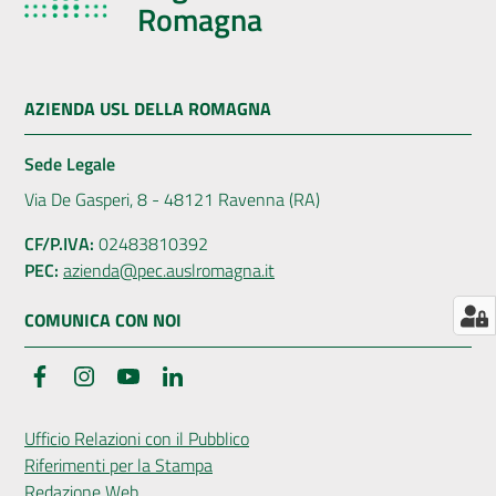
Romagna
Menu selezionato
AUSL
Comunica
AZIENDA USL DELLA ROMAGNA
Sede Legale
Via De Gasperi, 8 - 48121 Ravenna (RA)
Carta
CF/P.IVA:
02483810392
dei
PEC:
azienda@pec.auslromagna.it
Servizi
COMUNICA CON NOI
Dedicato
Facebook
Instagram
YouTube
LinkedIn
a...
Ufficio Relazioni con il Pubblico
Bandi
Riferimenti per la Stampa
e
Redazione Web
Concorsi