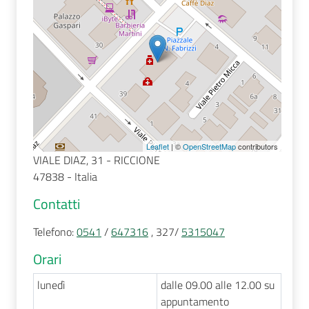
Seguici
su
Leaflet
| ©
OpenStreetMap
contributors
VIALE DIAZ, 31 - RICCIONE
47838 - Italia
Contatti
Telefono
:
0541
/
647316
, 327/
5315047
Orari
lunedì
dalle 09.00 alle 12.00 su
appuntamento