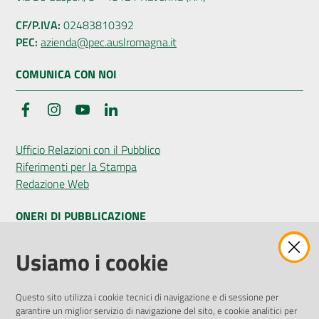
CF/P.IVA:
02483810392
PEC:
azienda@pec.auslromagna.it
COMUNICA CON NOI
Facebook
Instagram
YouTube
LinkedIn
Ufficio Relazioni con il Pubblico
Riferimenti per la Stampa
Redazione Web
ONERI DI PUBBLICAZIONE
Amministrazione Trasparente
Usiamo i cookie
Pubblicità legale
Albo Pretorio
Questo sito utilizza i cookie tecnici di navigazione e di sessione per
Privacy Policy
garantire un miglior servizio di navigazione del sito, e cookie analitici per