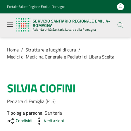
Vai al contenuto
Vai alla navigazione
Vai al footer
Portale Salute Regione Emilia-Romagna
Servizio
Sanitario
SERVIZIO SANITARIO REGIONALE EMILIA-
Regionale
ROMAGNA
Emilia-
Azienda Unità Sanitaria Locale della Romagna
Romagna
Azienda
Unità
Sanitaria
Home
/
Strutture e luoghi di cura
/
Locale della
Medici di Medicina Generale e Pediatri di Libera Scelta
Romagna
Azienda
SILVIA CIOFINI
Salta al contenuto
Servizi
Pediatra di Famiglia (PLS)
Tipologia persona
Luoghi
:
Sanitaria
di
Condividi
Vedi azioni
cura