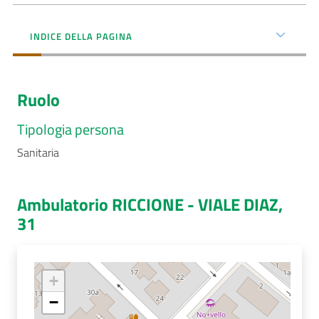
Menu selezionato
AUSL
INDICE DELLA PAGINA
Comunica
Ruolo
Tipologia persona
Sanitaria
Carta
dei
Servizi
Ambulatorio RICCIONE - VIALE DIAZ,
31
Dedicato
a...
+
Bandi
e
−
Concorsi