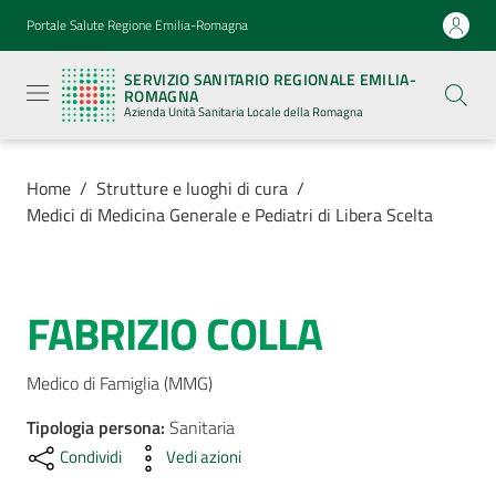
Vai al contenuto
Vai alla navigazione
Vai al footer
Portale Salute Regione Emilia-Romagna
Servizio
Sanitario
SERVIZIO SANITARIO REGIONALE EMILIA-
Regionale
ROMAGNA
Emilia-
Azienda Unità Sanitaria Locale della Romagna
Romagna
Azienda
Unità
Sanitaria
Home
/
Strutture e luoghi di cura
/
Locale della
Medici di Medicina Generale e Pediatri di Libera Scelta
Romagna
Azienda
FABRIZIO COLLA
Salta al contenuto
Servizi
Medico di Famiglia (MMG)
Tipologia persona
Luoghi
:
Sanitaria
di
Condividi
Vedi azioni
cura