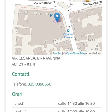
Seguici
su
Leaflet
| ©
OpenStreetMap
contributors
VIA CESAREA, 8 - RAVENNA
48121 - Italia
Contatti
Telefono
:
335 8390550
Orari
lunedì
dalle 14.30 alle 16.30
martedì
dalle 17.00 alle 19.00