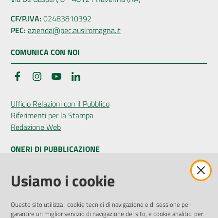
CF/P.IVA:
02483810392
PEC:
azienda@pec.auslromagna.it
COMUNICA CON NOI
Facebook
Instagram
YouTube
LinkedIn
Ufficio Relazioni con il Pubblico
Riferimenti per la Stampa
Redazione Web
ONERI DI PUBBLICAZIONE
Amministrazione Trasparente
Usiamo i cookie
Pubblicità legale
Albo Pretorio
Questo sito utilizza i cookie tecnici di navigazione e di sessione per
Privacy Policy
garantire un miglior servizio di navigazione del sito, e cookie analitici per