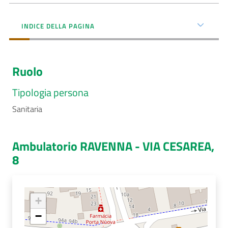
Menu selezionato
AUSL
INDICE DELLA PAGINA
Comunica
Ruolo
Tipologia persona
Sanitaria
Carta
dei
Servizi
Ambulatorio RAVENNA - VIA CESAREA,
8
Dedicato
a...
+
Bandi
e
−
Concorsi