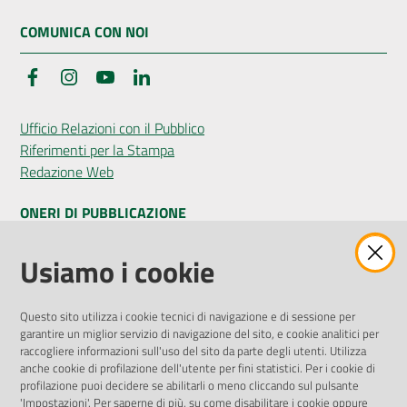
COMUNICA CON NOI
Facebook
Instagram
YouTube
LinkedIn
Ufficio Relazioni con il Pubblico
Riferimenti per la Stampa
Redazione Web
ONERI DI PUBBLICAZIONE
Amministrazione Trasparente
Usiamo i cookie
Pubblicità legale
Albo Pretorio
Questo sito utilizza i cookie tecnici di navigazione e di sessione per
Privacy Policy
garantire un miglior servizio di navigazione del sito, e cookie analitici per
Attuazione Misure PNRR
raccogliere informazioni sull'uso del sito da parte degli utenti. Utilizza
Liste di Attesa
anche cookie di profilazione dell'utente per fini statistici. Per i cookie di
profilazione puoi decidere se abilitarli o meno cliccando sul pulsante
'Impostazioni'. Per saperne di più, su come disabilitare i cookie oppure