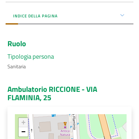
Menu selezionato
AUSL
INDICE DELLA PAGINA
Comunica
Ruolo
Tipologia persona
Sanitaria
Carta
dei
Servizi
Ambulatorio RICCIONE - VIA
FLAMINIA, 25
Dedicato
a...
+
Bandi
e
−
Concorsi