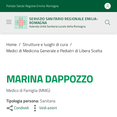
Vai al contenuto
Vai alla navigazione
Vai al footer
Portale Salute Regione Emilia-Romagna
Servizio
Sanitario
SERVIZIO SANITARIO REGIONALE EMILIA-
Regionale
ROMAGNA
Emilia-
Azienda Unità Sanitaria Locale della Romagna
Romagna
Azienda
Unità
Sanitaria
Home
/
Strutture e luoghi di cura
/
Locale della
Medici di Medicina Generale e Pediatri di Libera Scelta
Romagna
Azienda
MARINA DAPPOZZO
Salta al contenuto
Servizi
Medico di Famiglia (MMG)
Tipologia persona
Luoghi
:
Sanitaria
di
Condividi
Vedi azioni
cura