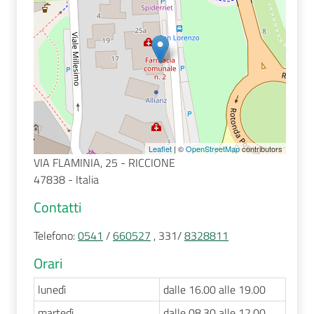
Seguici
su
Leaflet
| ©
OpenStreetMap
contributors
VIA FLAMINIA, 25 - RICCIONE
47838 - Italia
Contatti
Telefono
:
0541
/
660527
, 331/
8328811
Orari
lunedì
dalle 16.00 alle 19.00
martedì
dalle 08.30 alle 12.00