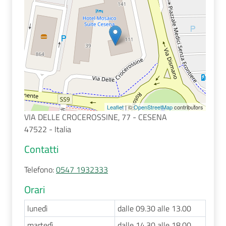
Seguici
su
Leaflet
| ©
OpenStreetMap
contributors
VIA DELLE CROCEROSSINE, 77 - CESENA
47522 - Italia
Contatti
Telefono
:
0547 1932333
Orari
lunedì
dalle 09.30 alle 13.00
martedì
dalle 14.30 alle 18.00