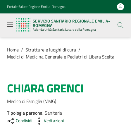
Vai al contenuto
Vai alla navigazione
Vai al footer
Portale Salute Regione Emilia-Romagna
Servizio
Sanitario
SERVIZIO SANITARIO REGIONALE EMILIA-
Regionale
ROMAGNA
Emilia-
Azienda Unità Sanitaria Locale della Romagna
Romagna
Azienda
Unità
Sanitaria
Home
/
Strutture e luoghi di cura
/
Locale della
Medici di Medicina Generale e Pediatri di Libera Scelta
Romagna
Azienda
CHIARA GRENCI
Salta al contenuto
Servizi
Medico di Famiglia (MMG)
Tipologia persona
Luoghi
:
Sanitaria
di
Condividi
Vedi azioni
cura