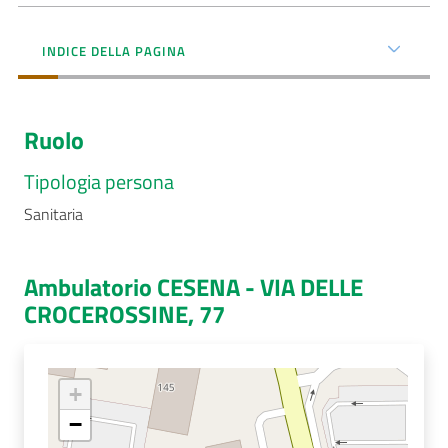
Menu selezionato
AUSL
INDICE DELLA PAGINA
Comunica
Ruolo
Tipologia persona
Sanitaria
Carta
dei
Servizi
Ambulatorio CESENA - VIA DELLE
CROCEROSSINE, 77
Dedicato
a...
+
Bandi
e
−
Concorsi