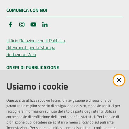
COMUNICA CON NOI
Facebook
Instagram
YouTube
LinkedIn
Ufficio Relazioni con il Pubblico
Riferimenti per la Stampa
Redazione Web
ONERI DI PUBBLICAZIONE
Amministrazione Trasparente
Usiamo i cookie
Pubblicità legale
Albo Pretorio
Questo sito utilizza i cookie tecnici di navigazione e di sessione per
Privacy Policy
garantire un miglior servizio di navigazione del sito, e cookie analitici per
Attuazione Misure PNRR
raccogliere informazioni sull'uso del sito da parte degli utenti. Utilizza
Liste di Attesa
anche cookie di profilazione dell'utente per fini statistici. Per i cookie di
profilazione puoi decidere se abilitarli o meno cliccando sul pulsante
'Impostazioni'. Per saperne di più, su come disabilitare i cookie oppure