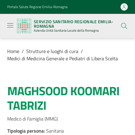
Vai al contenuto
Vai alla navigazione
Vai al footer
Portale Salute Regione Emilia-Romagna
Servizio
Sanitario
SERVIZIO SANITARIO REGIONALE EMILIA-
Regionale
ROMAGNA
Emilia-
Azienda Unità Sanitaria Locale della Romagna
Romagna
Azienda
Unità
Sanitaria
Home
/
Strutture e luoghi di cura
/
Locale della
Medici di Medicina Generale e Pediatri di Libera Scelta
Romagna
Azienda
MAGHSOOD KOOMARI
Salta al contenuto
TABRIZI
Servizi
Luoghi
Medico di Famiglia (MMG)
di
Tipologia persona
cura
:
Sanitaria