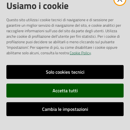
Amministrazione Trasparente
Usiamo i cookie
Pubblicità legale
Albo Pretorio
Questo sito utilizza i cookie tecnici di navigazione e di sessione per
Privacy Policy
garantire un miglior servizio di navigazione del sito, e cookie analitici per
Attuazione Misure PNRR
raccogliere informazioni sull'uso del sito da parte degli utenti. Utilizza
Liste di Attesa
anche cookie di profilazione dell'utente per fini statistici. Per i cookie di
profilazione puoi decidere se abilitarli o meno cliccando sul pulsante
'Impostazioni'. Per saperne di più, su come disabilitare i cookie oppure
ENTI, IMPRESE E PARTNER
abilitarne solo alcuni, consulta la nostra
Cookie Policy
.
Fatturazione Elettronica
Gare e Appalti
Solo cookies tecnici
Richiesta Patrocinio
Accetta tutti
Dichiarazione di Accessibilità
Cambia le impostazioni
Dati di Monitoraggio
Impostazioni cookie