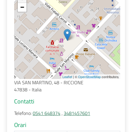
−
Seguici
su
Leaflet
| ©
OpenStreetMap
contributors
VIA SAN MARTINO, 48 - RICCIONE
47838 - Italia
Contatti
Telefono
:
0541 648374
,
3481457601
Orari