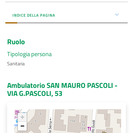
Menu selezionato
AUSL
INDICE DELLA PAGINA
Comunica
Ruolo
Tipologia persona
Sanitaria
Carta
dei
Servizi
Ambulatorio SAN MAURO PASCOLI -
VIA G.PASCOLI, 53
Dedicato
a...
+
Bandi
e
−
Concorsi