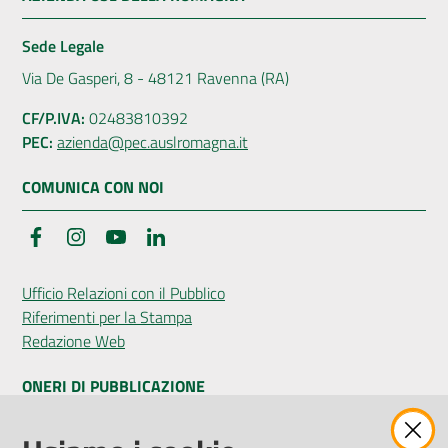
Sede Legale
Via De Gasperi, 8 - 48121 Ravenna (RA)
CF/P.IVA:
02483810392
PEC:
azienda@pec.auslromagna.it
COMUNICA CON NOI
Facebook
Instagram
YouTube
LinkedIn
Ufficio Relazioni con il Pubblico
Riferimenti per la Stampa
Redazione Web
ONERI DI PUBBLICAZIONE
Amministrazione Trasparente