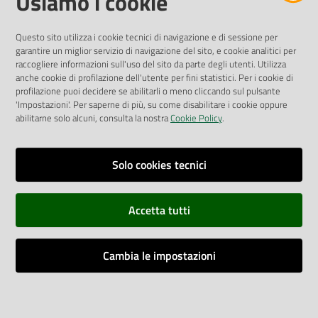
Usiamo i cookie
Pubblicità legale
Albo Pretorio
Questo sito utilizza i cookie tecnici di navigazione e di sessione per
Privacy Policy
garantire un miglior servizio di navigazione del sito, e cookie analitici per
Attuazione Misure PNRR
raccogliere informazioni sull'uso del sito da parte degli utenti. Utilizza
Liste di Attesa
anche cookie di profilazione dell'utente per fini statistici. Per i cookie di
profilazione puoi decidere se abilitarli o meno cliccando sul pulsante
'Impostazioni'. Per saperne di più, su come disabilitare i cookie oppure
ENTI, IMPRESE E PARTNER
abilitarne solo alcuni, consulta la nostra
Cookie Policy
.
Fatturazione Elettronica
Gare e Appalti
Solo cookies tecnici
Richiesta Patrocinio
Accetta tutti
Dichiarazione di Accessibilità
Cambia le impostazioni
Dati di Monitoraggio
Impostazioni cookie