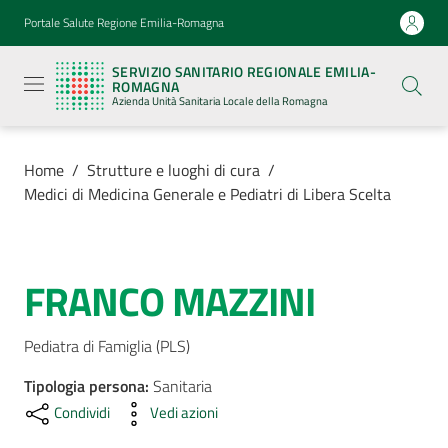
Vai al contenuto
Vai alla navigazione
Vai al footer
Portale Salute Regione Emilia-Romagna
Servizio
Sanitario
SERVIZIO SANITARIO REGIONALE EMILIA-
Regionale
ROMAGNA
Emilia-
Azienda Unità Sanitaria Locale della Romagna
Romagna
Azienda
Unità
Sanitaria
Home
/
Strutture e luoghi di cura
/
Locale della
Medici di Medicina Generale e Pediatri di Libera Scelta
Romagna
Azienda
FRANCO MAZZINI
Salta al contenuto
Servizi
Pediatra di Famiglia (PLS)
Tipologia persona
Luoghi
:
Sanitaria
di
Condividi
Vedi azioni
cura