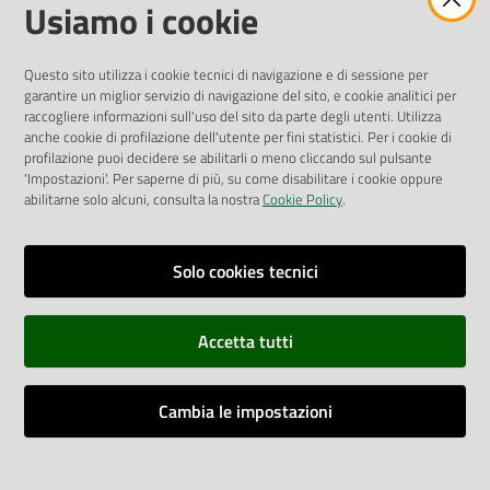
Amministrazione Trasparente
Usiamo i cookie
Pubblicità legale
Albo Pretorio
Questo sito utilizza i cookie tecnici di navigazione e di sessione per
Privacy Policy
garantire un miglior servizio di navigazione del sito, e cookie analitici per
Attuazione Misure PNRR
raccogliere informazioni sull'uso del sito da parte degli utenti. Utilizza
Liste di Attesa
anche cookie di profilazione dell'utente per fini statistici. Per i cookie di
profilazione puoi decidere se abilitarli o meno cliccando sul pulsante
'Impostazioni'. Per saperne di più, su come disabilitare i cookie oppure
ENTI, IMPRESE E PARTNER
abilitarne solo alcuni, consulta la nostra
Cookie Policy
.
Fatturazione Elettronica
Gare e Appalti
Solo cookies tecnici
Richiesta Patrocinio
Accetta tutti
Dichiarazione di Accessibilità
Cambia le impostazioni
Dati di Monitoraggio
Impostazioni cookie