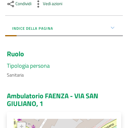
Menu selezionato
Condividi
Vedi azioni
AUSL
Comunica
INDICE DELLA PAGINA
Ruolo
Carta
Tipologia persona
dei
Sanitaria
Servizi
Dedicato
Ambulatorio FAENZA - VIA SAN
a...
GIULIANO, 1
Bandi
e
+
Concorsi