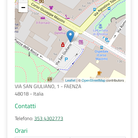
−
Seguici
su
Leaflet
| ©
OpenStreetMap
contributors
VIA SAN GIULIANO, 1 - FAENZA
48018 - Italia
Contatti
Telefono
:
353 4302773
Orari