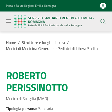
Vai al contenuto
Vai alla navigazione
Vai al footer
Portale Salute Regione Emilia-Romagna
Servizio
Sanitario
SERVIZIO SANITARIO REGIONALE EMILIA-
Regionale
ROMAGNA
Emilia-
Azienda Unità Sanitaria Locale della Romagna
Romagna
Azienda
Unità
Sanitaria
Home
/
Strutture e luoghi di cura
/
Locale della
Medici di Medicina Generale e Pediatri di Libera Scelta
Romagna
Azienda
ROBERTO
Salta al contenuto
PERISSINOTTO
Servizi
Luoghi
Medico di Famiglia (MMG)
di
Tipologia persona
cura
:
Sanitaria