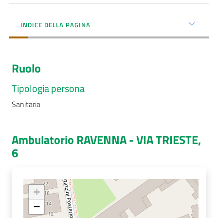
Menu selezionato
AUSL
INDICE DELLA PAGINA
Comunica
Ruolo
Tipologia persona
Sanitaria
Carta
dei
Servizi
Ambulatorio RAVENNA - VIA TRIESTE,
6
Dedicato
a...
+
Bandi
e
−
Concorsi