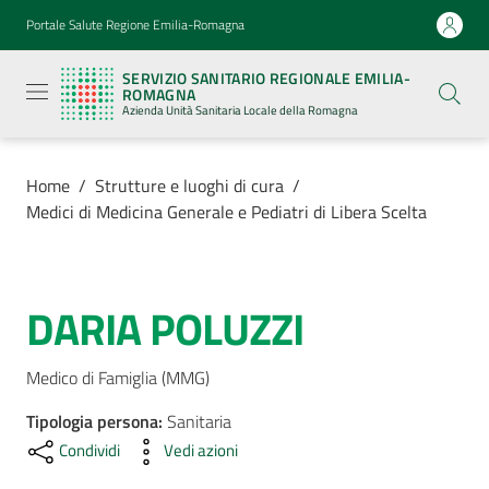
Vai al contenuto
Vai alla navigazione
Vai al footer
Portale Salute Regione Emilia-Romagna
Servizio
Sanitario
SERVIZIO SANITARIO REGIONALE EMILIA-
Regionale
ROMAGNA
Emilia-
Azienda Unità Sanitaria Locale della Romagna
Romagna
Azienda
Unità
Sanitaria
Home
/
Strutture e luoghi di cura
/
Locale della
Medici di Medicina Generale e Pediatri di Libera Scelta
Romagna
Azienda
DARIA POLUZZI
Salta al contenuto
Servizi
Medico di Famiglia (MMG)
Tipologia persona
Luoghi
:
Sanitaria
di
Condividi
Vedi azioni
cura