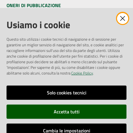
ONERI DI PUBBLICAZIONE
Amministrazione Trasparente
Usiamo i cookie
Pubblicità legale
Albo Pretorio
Questo sito utilizza i cookie tecnici di navigazione e di sessione per
Privacy Policy
garantire un miglior servizio di navigazione del sito, e cookie analitici per
Attuazione Misure PNRR
raccogliere informazioni sull'uso del sito da parte degli utenti. Utilizza
Liste di Attesa
anche cookie di profilazione dell'utente per fini statistici. Per i cookie di
profilazione puoi decidere se abilitarli o meno cliccando sul pulsante
'Impostazioni'. Per saperne di più, su come disabilitare i cookie oppure
ENTI, IMPRESE E PARTNER
abilitarne solo alcuni, consulta la nostra
Cookie Policy
.
Fatturazione Elettronica
Gare e Appalti
Solo cookies tecnici
Richiesta Patrocinio
Accetta tutti
Dichiarazione di Accessibilità
Cambia le impostazioni