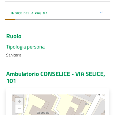
Menu selezionato
AUSL
INDICE DELLA PAGINA
Comunica
Ruolo
Tipologia persona
Sanitaria
Carta
dei
Servizi
Ambulatorio CONSELICE - VIA SELICE,
101
Dedicato
a...
+
Bandi
e
−
Concorsi