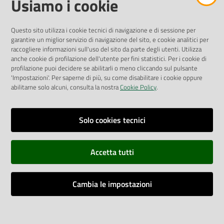
Usiamo i cookie
Pubblicità legale
Albo Pretorio
Questo sito utilizza i cookie tecnici di navigazione e di sessione per
Privacy Policy
garantire un miglior servizio di navigazione del sito, e cookie analitici per
Attuazione Misure PNRR
raccogliere informazioni sull'uso del sito da parte degli utenti. Utilizza
Liste di Attesa
anche cookie di profilazione dell'utente per fini statistici. Per i cookie di
profilazione puoi decidere se abilitarli o meno cliccando sul pulsante
'Impostazioni'. Per saperne di più, su come disabilitare i cookie oppure
ENTI, IMPRESE E PARTNER
abilitarne solo alcuni, consulta la nostra
Cookie Policy
.
Fatturazione Elettronica
Gare e Appalti
Solo cookies tecnici
Richiesta Patrocinio
Accetta tutti
Dichiarazione di Accessibilità
Cambia le impostazioni
Dati di Monitoraggio
Impostazioni cookie