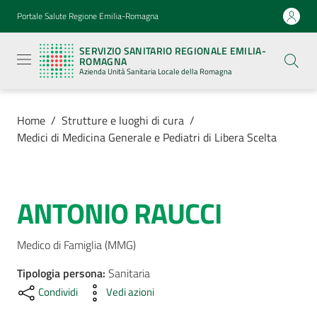
Vai al contenuto
Vai alla navigazione
Vai al footer
Portale Salute Regione Emilia-Romagna
Servizio
Sanitario
SERVIZIO SANITARIO REGIONALE EMILIA-
Regionale
ROMAGNA
Emilia-
Azienda Unità Sanitaria Locale della Romagna
Romagna
Azienda
Unità
Sanitaria
Home
/
Strutture e luoghi di cura
/
Locale della
Medici di Medicina Generale e Pediatri di Libera Scelta
Romagna
Azienda
ANTONIO RAUCCI
Salta al contenuto
Servizi
Medico di Famiglia (MMG)
Tipologia persona
Luoghi
:
Sanitaria
di
Condividi
Vedi azioni
cura