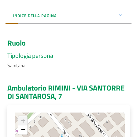
Menu selezionato
AUSL
INDICE DELLA PAGINA
Comunica
Ruolo
Tipologia persona
Sanitaria
Carta
dei
Servizi
Ambulatorio RIMINI - VIA SANTORRE
DI SANTAROSA, 7
Dedicato
a...
+
Bandi
e
−
Concorsi