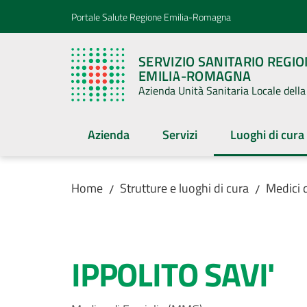
Vai al contenuto
Vai alla navigazione
Vai al footer
Portale Salute Regione Emilia-Romagna
SERVIZIO SANITARIO REGI
EMILIA-ROMAGNA
Azienda Unità Sanitaria Locale del
Azienda
Servizi
Luoghi di cura
Menu selezion
Home
Strutture e luoghi di cura
Medici d
/
/
Salta al contenuto
IPPOLITO SAVI'