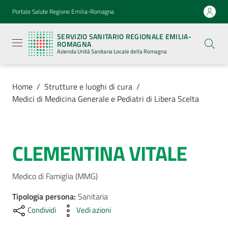
Vai al contenuto
Vai alla navigazione
Vai al footer
Portale Salute Regione Emilia-Romagna
Servizio
Sanitario
SERVIZIO SANITARIO REGIONALE EMILIA-
Regionale
ROMAGNA
Emilia-
Azienda Unità Sanitaria Locale della Romagna
Romagna
Azienda
Unità
Sanitaria
Home
/
Strutture e luoghi di cura
/
Locale della
Medici di Medicina Generale e Pediatri di Libera Scelta
Romagna
Azienda
CLEMENTINA VITALE
Salta al contenuto
Servizi
Medico di Famiglia (MMG)
Tipologia persona
Luoghi
:
Sanitaria
di
Condividi
Vedi azioni
cura