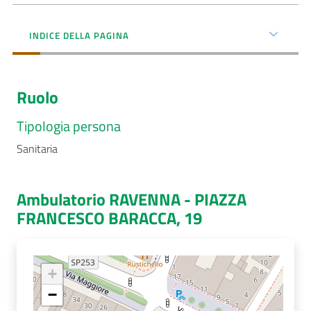
Menu selezionato
AUSL
INDICE DELLA PAGINA
Comunica
Ruolo
Tipologia persona
Sanitaria
Carta
dei
Servizi
Ambulatorio RAVENNA - PIAZZA
FRANCESCO BARACCA, 19
Dedicato
a...
+
Bandi
e
−
Concorsi