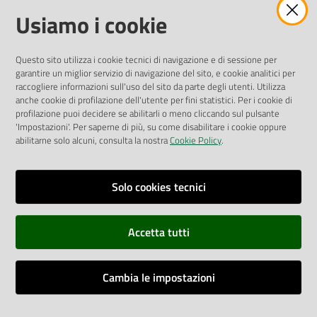
Amministrazione Trasparente
Usiamo i cookie
Pubblicità legale
Albo Pretorio
Questo sito utilizza i cookie tecnici di navigazione e di sessione per
Privacy Policy
garantire un miglior servizio di navigazione del sito, e cookie analitici per
Attuazione Misure PNRR
raccogliere informazioni sull'uso del sito da parte degli utenti. Utilizza
Liste di Attesa
anche cookie di profilazione dell'utente per fini statistici. Per i cookie di
profilazione puoi decidere se abilitarli o meno cliccando sul pulsante
'Impostazioni'. Per saperne di più, su come disabilitare i cookie oppure
ENTI, IMPRESE E PARTNER
abilitarne solo alcuni, consulta la nostra
Cookie Policy
.
Fatturazione Elettronica
Gare e Appalti
Solo cookies tecnici
Richiesta Patrocinio
Accetta tutti
Dichiarazione di Accessibilità
Cambia le impostazioni
Dati di Monitoraggio