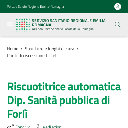
Vai al contenuto
Vai alla navigazione
Vai al footer
Portale Salute Regione Emilia-Romagna
Servizio
Sanitario
SERVIZIO SANITARIO REGIONALE EMILIA-
Regionale
ROMAGNA
Emilia-
Azienda Unità Sanitaria Locale della Romagna
Romagna
Azienda
Unità
Sanitaria
Home
/
Strutture e luoghi di cura
/
Locale della
Punti di riscossione ticket
Romagna
Azienda
Riscuotitrice automatica
Salta al contenuto
Dip. Sanità pubblica di
Servizi
Forlì
Luoghi
di
cura
Condividi
Vedi azioni