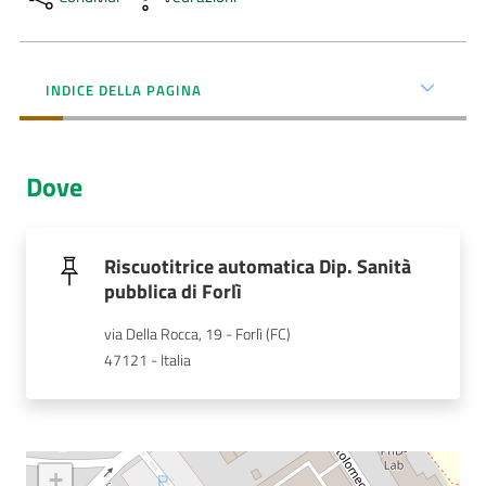
Menu selezionato
AUSL
Comunica
INDICE DELLA PAGINA
Dove
Carta
dei
Riscuotitrice automatica Dip. Sanità
Servizi
pubblica di Forlì
via Della Rocca, 19 - Forlì (FC)
Dedicato
47121 - Italia
a...
Bandi
e
+
Concorsi