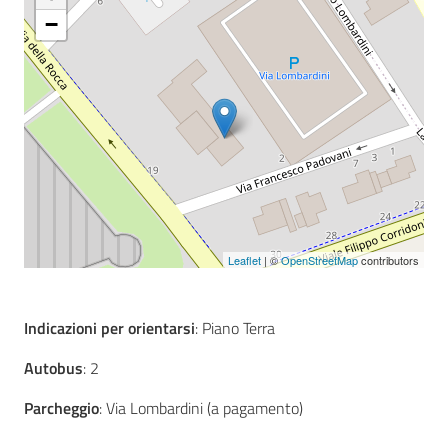
−
Seguici
su
Leaflet
| ©
OpenStreetMap
contributors
Indicazioni per orientarsi
: Piano Terra
Autobus
: 2
Parcheggio
: Via Lombardini (a pagamento)