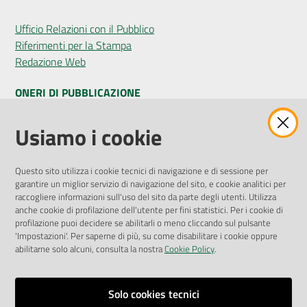
Ufficio Relazioni con il Pubblico
Riferimenti per la Stampa
Redazione Web
ONERI DI PUBBLICAZIONE
Amministrazione Trasparente
Usiamo i cookie
Pubblicità legale
Albo Pretorio
Questo sito utilizza i cookie tecnici di navigazione e di sessione per
Privacy Policy
garantire un miglior servizio di navigazione del sito, e cookie analitici per
Attuazione Misure PNRR
raccogliere informazioni sull'uso del sito da parte degli utenti. Utilizza
Liste di Attesa
anche cookie di profilazione dell'utente per fini statistici. Per i cookie di
profilazione puoi decidere se abilitarli o meno cliccando sul pulsante
'Impostazioni'. Per saperne di più, su come disabilitare i cookie oppure
ENTI, IMPRESE E PARTNER
abilitarne solo alcuni, consulta la nostra
Cookie Policy
.
Fatturazione Elettronica
Gare e Appalti
Solo cookies tecnici