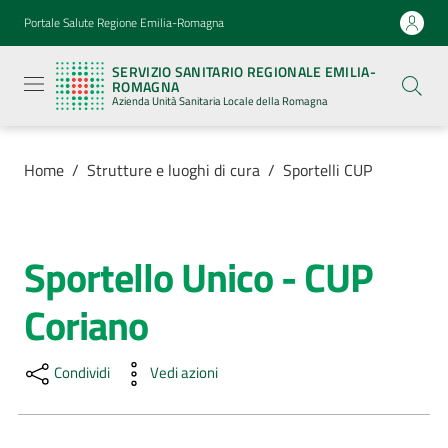
Vai al contenuto
Vai alla navigazione
Vai al footer
Portale Salute Regione Emilia-Romagna
Servizio
Sanitario
SERVIZIO SANITARIO REGIONALE EMILIA-
Regionale
ROMAGNA
Emilia-
Azienda Unità Sanitaria Locale della Romagna
Romagna
Azienda
Unità
Sanitaria
Home
/
Strutture e luoghi di cura
/
Sportelli CUP
Locale della
Romagna
Sportello Unico - CUP
Salta al contenuto
Azienda
Coriano
Servizi
Condividi
Vedi azioni
Luoghi
di
cura