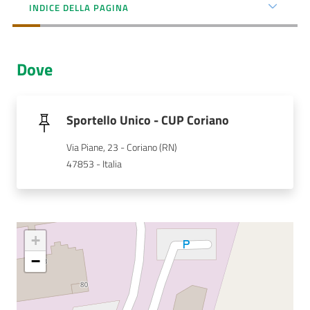
Menu selezionato
INDICE DELLA PAGINA
AUSL
Comunica
Dove
Sportello Unico - CUP Coriano
Via Piane, 23 - Coriano (RN)
Carta
47853 - Italia
dei
Servizi
Dedicato
a...
+
−
Bandi
e
Concorsi