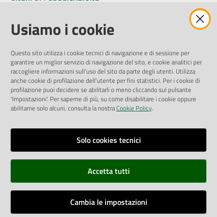
Amministrazione Trasparente
Usiamo i cookie
Pubblicità legale
Albo Pretorio
Questo sito utilizza i cookie tecnici di navigazione e di sessione per
Privacy Policy
garantire un miglior servizio di navigazione del sito, e cookie analitici per
Attuazione Misure PNRR
raccogliere informazioni sull'uso del sito da parte degli utenti. Utilizza
Liste di Attesa
anche cookie di profilazione dell'utente per fini statistici. Per i cookie di
profilazione puoi decidere se abilitarli o meno cliccando sul pulsante
'Impostazioni'. Per saperne di più, su come disabilitare i cookie oppure
ENTI, IMPRESE E PARTNER
abilitarne solo alcuni, consulta la nostra
Cookie Policy
.
Fatturazione Elettronica
Gare e Appalti
Solo cookies tecnici
Richiesta Patrocinio
Accetta tutti
Dichiarazione di Accessibilità
Cambia le impostazioni
Dati di Monitoraggio