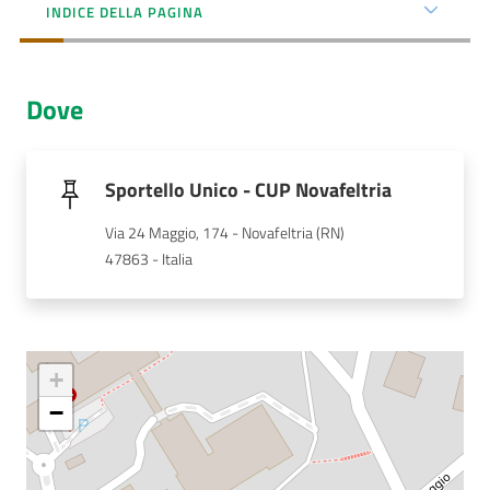
Menu selezionato
INDICE DELLA PAGINA
AUSL
Comunica
Dove
Sportello Unico - CUP Novafeltria
Via 24 Maggio, 174 - Novafeltria (RN)
Carta
47863 - Italia
dei
Servizi
Dedicato
a...
+
−
Bandi
e
Concorsi