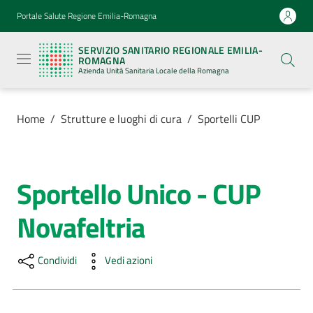
Vai al contenuto
Vai alla navigazione
Vai al footer
Portale Salute Regione Emilia-Romagna
Servizio
Sanitario
SERVIZIO SANITARIO REGIONALE EMILIA-
Regionale
ROMAGNA
Emilia-
Azienda Unità Sanitaria Locale della Romagna
Romagna
Azienda
Unità
Sanitaria
Home
/
Strutture e luoghi di cura
/
Sportelli CUP
Locale della
Romagna
Sportello Unico - CUP
Salta al contenuto
Azienda
Novafeltria
Servizi
Condividi
Vedi azioni
Luoghi
di
cura