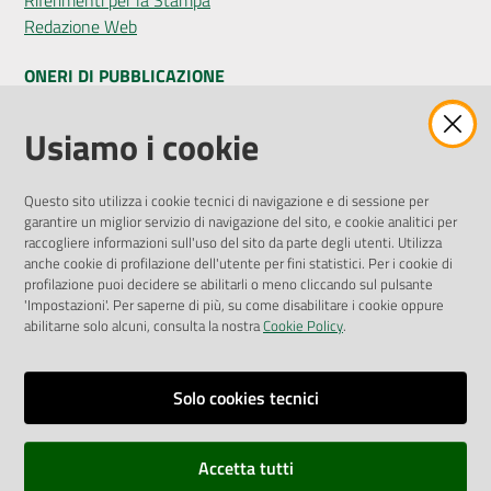
Riferimenti per la Stampa
Redazione Web
ONERI DI PUBBLICAZIONE
Amministrazione Trasparente
Usiamo i cookie
Pubblicità legale
Albo Pretorio
Questo sito utilizza i cookie tecnici di navigazione e di sessione per
Privacy Policy
garantire un miglior servizio di navigazione del sito, e cookie analitici per
Attuazione Misure PNRR
raccogliere informazioni sull'uso del sito da parte degli utenti. Utilizza
Liste di Attesa
anche cookie di profilazione dell'utente per fini statistici. Per i cookie di
profilazione puoi decidere se abilitarli o meno cliccando sul pulsante
'Impostazioni'. Per saperne di più, su come disabilitare i cookie oppure
ENTI, IMPRESE E PARTNER
abilitarne solo alcuni, consulta la nostra
Cookie Policy
.
Fatturazione Elettronica
Gare e Appalti
Solo cookies tecnici
Richiesta Patrocinio
Accetta tutti