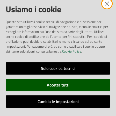
Amministrazione Trasparente
Usiamo i cookie
Pubblicità legale
Albo Pretorio
Questo sito utilizza i cookie tecnici di navigazione e di sessione per
Privacy Policy
garantire un miglior servizio di navigazione del sito, e cookie analitici per
Attuazione Misure PNRR
raccogliere informazioni sull'uso del sito da parte degli utenti. Utilizza
Liste di Attesa
anche cookie di profilazione dell'utente per fini statistici. Per i cookie di
profilazione puoi decidere se abilitarli o meno cliccando sul pulsante
'Impostazioni'. Per saperne di più, su come disabilitare i cookie oppure
ENTI, IMPRESE E PARTNER
abilitarne solo alcuni, consulta la nostra
Cookie Policy
.
Fatturazione Elettronica
Gare e Appalti
Solo cookies tecnici
Richiesta Patrocinio
Accetta tutti
Dichiarazione di Accessibilità
Cambia le impostazioni
Dati di Monitoraggio