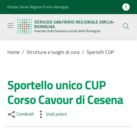
Vai al contenuto
Vai alla navigazione
Vai al footer
Portale Salute Regione Emilia-Romagna
Servizio
Sanitario
SERVIZIO SANITARIO REGIONALE EMILIA-
Regionale
ROMAGNA
Emilia-
Azienda Unità Sanitaria Locale della Romagna
Romagna
Azienda
Unità
Sanitaria
Home
/
Strutture e luoghi di cura
/
Sportelli CUP
Locale della
Romagna
Sportello unico CUP
Salta al contenuto
Azienda
Corso Cavour di Cesena
Servizi
Condividi
Vedi azioni
Luoghi
di
cura