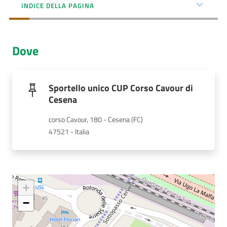
Menu selezionato
INDICE DELLA PAGINA
AUSL
Comunica
Dove
Sportello unico CUP Corso Cavour di
Cesena
Carta
corso Cavour, 180 - Cesena (FC)
dei
47521 - Italia
Servizi
Dedicato
a...
+
Bandi
−
e
Concorsi