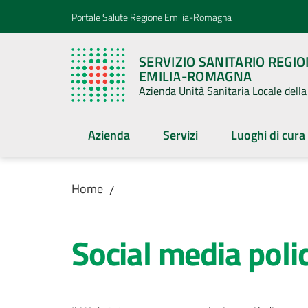
Vai al contenuto
Vai alla navigazione
Vai al footer
Portale Salute Regione Emilia-Romagna
SERVIZIO SANITARIO REGI
EMILIA-ROMAGNA
Azienda Unità Sanitaria Locale del
Azienda
Servizi
Luoghi di cura
Home
/
Social media poli