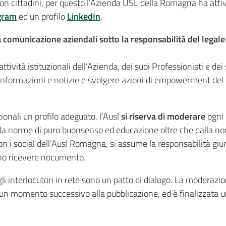
on cittadini, per questo l’Azienda USL della Romagna ha atti
gram
ed un profilo
LinkedIn
.
alla comunicazione aziendali sotto la responsabilità del lega
 attività istituzionali dell’Azienda, dei suoi Professionisti e de
informazioni e notizie e svolgere azioni di empowerment de
zionali un profilo adeguato, l’Ausl
si riserva di moderare
ogni 
da norme di puro buonsenso ed educazione oltre che dalla nor
on i social dell’Ausl Romagna, si assume la responsabilità giur
ano ricevere nocumento.
li interlocutori in rete sono un patto di dialogo. La moderazi
in un momento successivo alla pubblicazione, ed è finalizzata