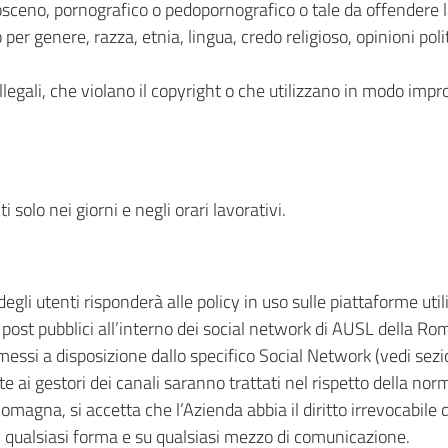
ceno, pornografico o pedopornografico o tale da offendere la
er genere, razza, etnia, lingua, credo religioso, opinioni pol
egali, che violano il copyright o che utilizzano in modo impr
i solo nei giorni e negli orari lavorativi.
 degli utenti risponderà alle policy in uso sulle piattaforme ut
 o post pubblici all’interno dei social network di AUSL della 
essi a disposizione dallo specifico Social Network (vedi sezio
te ai gestori dei canali saranno trattati nel rispetto della n
omagna, si accetta che l’Azienda abbia il diritto irrevocabile d
 in qualsiasi forma e su qualsiasi mezzo di comunicazione.