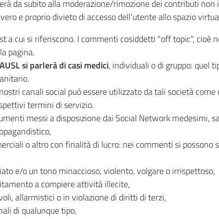
rterà da subito alla moderazione/rimozione dei contributi non i
ero e proprio divieto di accesso dell’utente allo spazio virtual
 a cui si riferiscono. I commenti cosiddetti "off topic", cioè n
la pagina.
AUSL si parlerà di casi medici
, individuali o di gruppo: quel 
anitario.
 nostri canali social può essere utilizzato da tali società come 
pettivi termini di servizio.
 strumenti messi a disposizione dai Social Network medesimi, sa
pagandistico,
ciali o altro con finalità di lucro: nei commenti si possono
to e/o un tono minaccioso, violento, volgare o irrispettoso,
citamento a compiere attività illecite,
, allarmistici o in violazione di diritti di terzi,
ali di qualunque tipo,