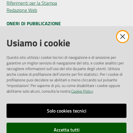
Riferimenti per la Stampa
Redazione Web
ONERI DI PUBBLICAZIONE
Amministrazione Trasparente
Usiamo i cookie
Pubblicità legale
Albo Pretorio
Questo sito utilizza i cookie tecnici di navigazione e di sessione per
Privacy Policy
garantire un miglior servizio di navigazione del sito, e cookie analitici per
Attuazione Misure PNRR
raccogliere informazioni sull'uso del sito da parte degli utenti. Utilizza
Liste di Attesa
anche cookie di profilazione dell'utente per fini statistici. Per i cookie di
profilazione puoi decidere se abilitarli o meno cliccando sul pulsante
'Impostazioni'. Per saperne di più, su come disabilitare i cookie oppure
ENTI, IMPRESE E PARTNER
abilitarne solo alcuni, consulta la nostra
Cookie Policy
.
Fatturazione Elettronica
Gare e Appalti
Solo cookies tecnici
Richiesta Patrocinio
Accetta tutti