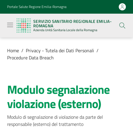
Vai al contenuto
Vai alla navigazione
Vai al footer
Portale Salute Regione Emilia-Romagna
Servizio
Sanitario
SERVIZIO SANITARIO REGIONALE EMILIA-
Regionale
ROMAGNA
Emilia-
Azienda Unità Sanitaria Locale della Romagna
Romagna
Azienda
Unità
Sanitaria
Home
/
Privacy - Tutela dei Dati Personali
/
Locale della
Procedure Data Breach
Romagna
Azienda
Modulo segnalazione
violazione (esterno)
Servizi
Luoghi
Modulo di segnalazione di violazione da parte del 
di
responsabile (esterno) del trattamento
cura