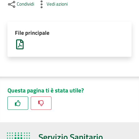
Condividi
Vedi azioni
AUSL
Comunica
File principale
Carta
dei
Servizi
Questa pagina ti è stata utile?
Dedicato
a...
Bandi
e
Servizio Sanitario
Concorsi