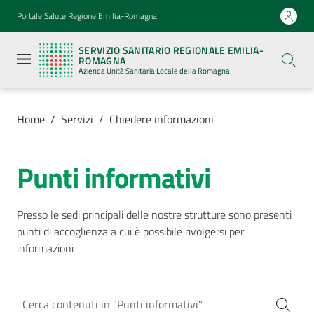
Vai al contenuto
Vai alla navigazione
Vai al footer
Portale Salute Regione Emilia-Romagna
Servizio
Sanitario
SERVIZIO SANITARIO REGIONALE EMILIA-
Regionale
ROMAGNA
Emilia-
Azienda Unità Sanitaria Locale della Romagna
Romagna
Azienda
Unità
Sanitaria
Home
/
Servizi
/
Chiedere informazioni
Locale della
Romagna
Punti informativi
Azienda
Presso le sedi principali delle nostre strutture sono presenti
punti di accoglienza a cui è possibile rivolgersi per
Servizi
informazioni
Menu selezionato
Luoghi
di
cura