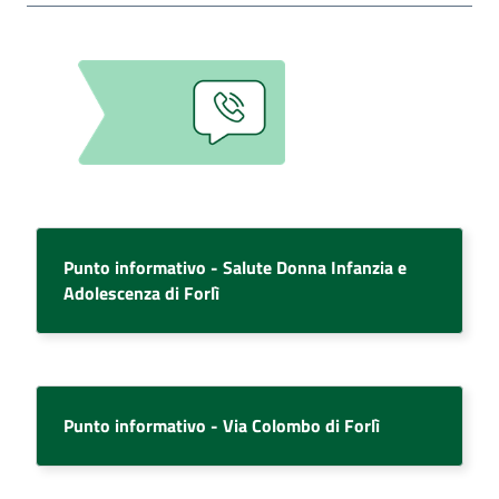
AUSL
Comunica
Carta
Punto informativo - Salute Donna Infanzia e
dei
Adolescenza di Forlì
Servizi
Dedicato
a...
Punto informativo - Via Colombo di Forlì
Bandi
e
Concorsi