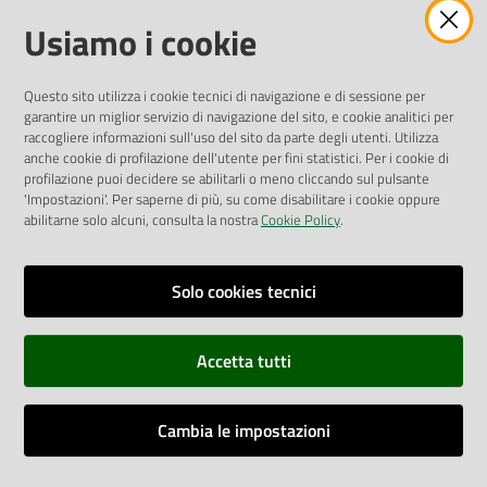
Amministrazione Trasparente
Usiamo i cookie
Pubblicità legale
Albo Pretorio
Questo sito utilizza i cookie tecnici di navigazione e di sessione per
Privacy Policy
garantire un miglior servizio di navigazione del sito, e cookie analitici per
Attuazione Misure PNRR
raccogliere informazioni sull'uso del sito da parte degli utenti. Utilizza
Liste di Attesa
anche cookie di profilazione dell'utente per fini statistici. Per i cookie di
profilazione puoi decidere se abilitarli o meno cliccando sul pulsante
'Impostazioni'. Per saperne di più, su come disabilitare i cookie oppure
ENTI, IMPRESE E PARTNER
abilitarne solo alcuni, consulta la nostra
Cookie Policy
.
Fatturazione Elettronica
Gare e Appalti
Solo cookies tecnici
Richiesta Patrocinio
Accetta tutti
Dichiarazione di Accessibilità
Cambia le impostazioni
Dati di Monitoraggio