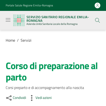
Vai al contenuto
Vai alla navigazione
Vai al footer
Portale Salute Regione Emilia-Romagna
Servizio
Sanitario
SERVIZIO SANITARIO REGIONALE EMILIA-
Regionale
ROMAGNA
Emilia-
Azienda Unità Sanitaria Locale della Romagna
Romagna
Azienda
Unità
Sanitaria
Home
/
Servizi
Locale della
Romagna
Corso di preparazione al
Salta al contenuto
Azienda
parto
Servizi
Menu selezionato
Corsi preparto e di accompagnamento alla nascita
Luoghi
di
Condividi
Vedi azioni
cura