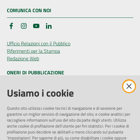
COMUNICA CON NOI
Facebook
Instagram
YouTube
LinkedIn
Ufficio Relazioni con il Pubblico
Riferimenti per la Stampa
Redazione Web
ONERI DI PUBBLICAZIONE
Amministrazione Trasparente
Usiamo i cookie
Pubblicità legale
Albo Pretorio
Questo sito utilizza i cookie tecnici di navigazione e di sessione per
Privacy Policy
garantire un miglior servizio di navigazione del sito, e cookie analitici per
Attuazione Misure PNRR
raccogliere informazioni sull'uso del sito da parte degli utenti. Utilizza
Liste di Attesa
anche cookie di profilazione dell'utente per fini statistici. Per i cookie di
profilazione puoi decidere se abilitarli o meno cliccando sul pulsante
'Impostazioni'. Per saperne di più, su come disabilitare i cookie oppure
ENTI, IMPRESE E PARTNER