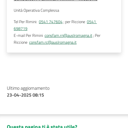
Unità Operativa Complessa
Tel
 Per Rimini:  
0541 747604
 ; per Riccione  
0541 
698719
E-mail
 Per Rimini  
consfam.rn@auslromagna.it
 ; Per 
Riccione  
consfam.rc@auslromagna.it
Ultimo aggiornamento
23-04-2025 08:15
Questa pagina ti è stata utile?