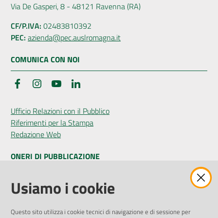
Via De Gasperi, 8 - 48121 Ravenna (RA)
CF/P.IVA:
02483810392
PEC:
azienda@pec.auslromagna.it
COMUNICA CON NOI
Facebook
Instagram
YouTube
LinkedIn
Ufficio Relazioni con il Pubblico
Riferimenti per la Stampa
Redazione Web
ONERI DI PUBBLICAZIONE
Amministrazione Trasparente
Usiamo i cookie
Pubblicità legale
Albo Pretorio
Questo sito utilizza i cookie tecnici di navigazione e di sessione per
Privacy Policy