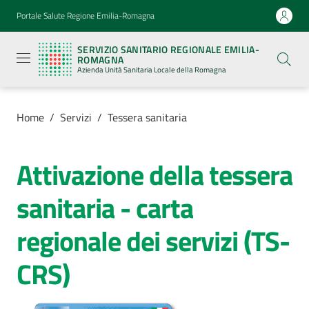
Vai al contenuto
Vai alla navigazione
Vai al footer
Portale Salute Regione Emilia-Romagna
Servizio
Sanitario
SERVIZIO SANITARIO REGIONALE EMILIA-
Regionale
ROMAGNA
Emilia-
Azienda Unità Sanitaria Locale della Romagna
Romagna
Azienda
Unità
Sanitaria
Home
/
Servizi
/
Tessera sanitaria
Locale della
Romagna
Attivazione della tessera
Azienda
sanitaria - carta
regionale dei servizi (TS-
Servizi
Menu selezionato
CRS)
Luoghi
di
cura