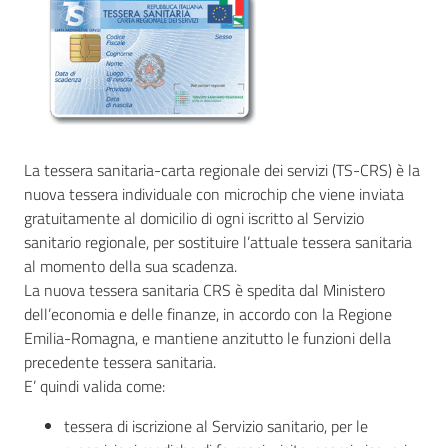
AUSL
Comunica
La tessera sanitaria-carta regionale dei servizi (TS-CRS) è la
nuova tessera individuale con microchip che viene inviata
Carta
gratuitamente al domicilio di ogni iscritto al Servizio
dei
sanitario regionale, per sostituire l’attuale tessera sanitaria
Servizi
al momento della sua scadenza.
La nuova tessera sanitaria CRS è spedita dal Ministero
dell’economia e delle finanze, in accordo con la Regione
Dedicato
Emilia-Romagna, e mantiene anzitutto le funzioni della
a...
precedente tessera sanitaria.
E’ quindi valida come:
Bandi
e
tessera di iscrizione al Servizio sanitario, per le
Concorsi