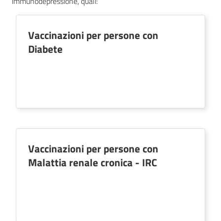
immunodepressione, quali:
AUSL
Comunica
Vaccinazioni per persone con
Diabete
Carta
dei
Servizi
Vaccinazioni per persone con
Dedicato
Malattia renale cronica - IRC
a...
Bandi
e
Concorsi