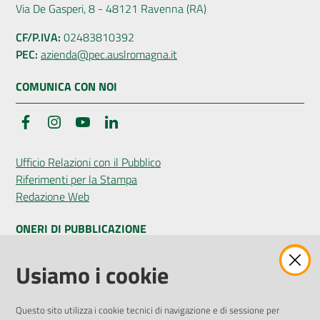
Via De Gasperi, 8 - 48121 Ravenna (RA)
CF/P.IVA:
02483810392
PEC:
azienda@pec.auslromagna.it
COMUNICA CON NOI
Facebook
Instagram
YouTube
LinkedIn
Ufficio Relazioni con il Pubblico
Riferimenti per la Stampa
Redazione Web
ONERI DI PUBBLICAZIONE
Amministrazione Trasparente
Usiamo i cookie
Pubblicità legale
Albo Pretorio
Questo sito utilizza i cookie tecnici di navigazione e di sessione per
Privacy Policy