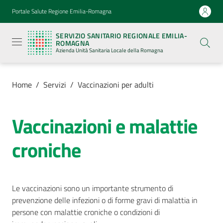
Vai al contenuto
Vai alla navigazione
Vai al footer
Portale Salute Regione Emilia-Romagna
Servizio
Sanitario
SERVIZIO SANITARIO REGIONALE EMILIA-
Regionale
ROMAGNA
Emilia-
Azienda Unità Sanitaria Locale della Romagna
Romagna
Azienda
Unità
Sanitaria
Home
/
Servizi
/
Vaccinazioni per adulti
Locale della
Romagna
Vaccinazioni e malattie
Azienda
croniche
Servizi
Menu selezionato
Le vaccinazioni sono un importante strumento di
Luoghi
prevenzione delle infezioni o di forme gravi di malattia in
di
persone con malattie croniche o condizioni di
cura