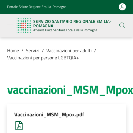
Vai al contenuto
Vai alla navigazione
Vai al footer
Portale Salute Regione Emilia-Romagna
Servizio
Sanitario
SERVIZIO SANITARIO REGIONALE EMILIA-
Regionale
ROMAGNA
Emilia-
Azienda Unità Sanitaria Locale della Romagna
Romagna
Azienda
Unità
Sanitaria
Home
/
Servizi
/
Vaccinazioni per adulti
/
Locale della
Vaccinazioni per persone LGBTQIA+
Romagna
Azienda
vaccinazioni_MSM_Mpox
Servizi
Menu selezionato
Vaccinazioni_MSM_Mpox.pdf
Luoghi
di
cura