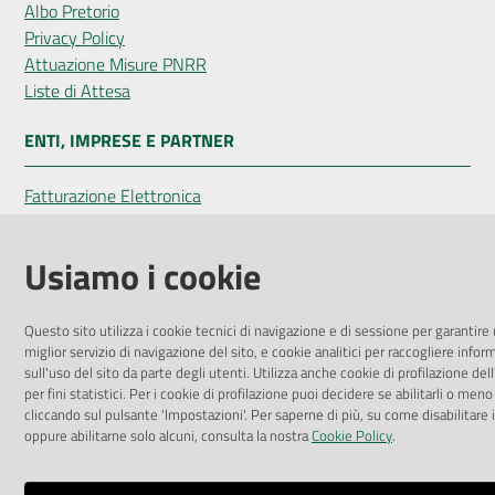
Albo Pretorio
Privacy Policy
Attuazione Misure PNRR
Liste di Attesa
ENTI, IMPRESE E PARTNER
Fatturazione Elettronica
Gare e Appalti
Richiesta Patrocinio
Usiamo i cookie
Questo sito utilizza i cookie tecnici di navigazione e di sessione per garantire
miglior servizio di navigazione del sito, e cookie analitici per raccogliere infor
Dichiarazione di Accessibilità
sull'uso del sito da parte degli utenti. Utilizza anche cookie di profilazione del
per fini statistici. Per i cookie di profilazione puoi decidere se abilitarli o meno
Dati di Monitoraggio
cliccando sul pulsante 'Impostazioni'. Per saperne di più, su come disabilitare 
oppure abilitarne solo alcuni, consulta la nostra
Cookie Policy
.
Impostazioni cookie