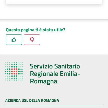
AUSL
Comunica
Questa pagina ti è stata utile?
Carta
dei
Servizio Sanitario
Servizi
Regionale Emilia-
Dedicato
Romagna
a...
Bandi
AZIENDA USL DELLA ROMAGNA
e
Concorsi