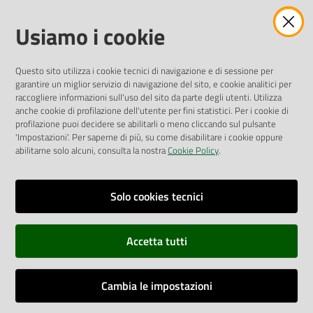
Amministrazione Trasparente
Usiamo i cookie
Pubblicità legale
Albo Pretorio
Questo sito utilizza i cookie tecnici di navigazione e di sessione per
Privacy Policy
garantire un miglior servizio di navigazione del sito, e cookie analitici per
Attuazione Misure PNRR
raccogliere informazioni sull'uso del sito da parte degli utenti. Utilizza
Liste di Attesa
anche cookie di profilazione dell'utente per fini statistici. Per i cookie di
profilazione puoi decidere se abilitarli o meno cliccando sul pulsante
'Impostazioni'. Per saperne di più, su come disabilitare i cookie oppure
ENTI, IMPRESE E PARTNER
abilitarne solo alcuni, consulta la nostra
Cookie Policy
.
Fatturazione Elettronica
Gare e Appalti
Solo cookies tecnici
Richiesta Patrocinio
Accetta tutti
Dichiarazione di Accessibilità
Cambia le impostazioni
Dati di Monitoraggio