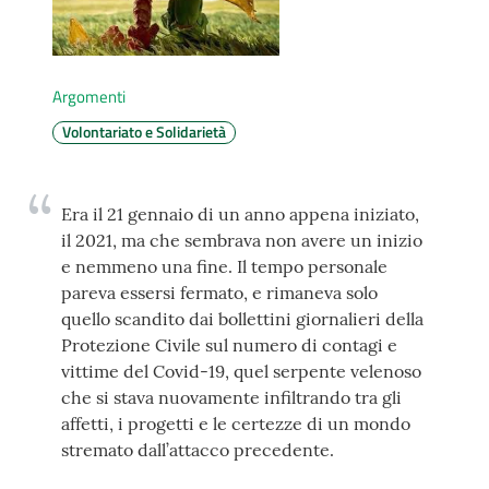
AUSL
Comunica
Argomenti
Volontariato e Solidarietà
Era il 21 gennaio di un anno appena iniziato,
Carta
il 2021, ma che sembrava non avere un inizio
dei
e nemmeno una fine. Il tempo personale
Servizi
pareva essersi fermato, e rimaneva solo
quello scandito dai bollettini giornalieri della
Protezione Civile sul numero di contagi e
Dedicato
vittime del Covid-19, quel serpente velenoso
a...
che si stava nuovamente infiltrando tra gli
affetti, i progetti e le certezze di un mondo
Bandi
stremato dall’attacco precedente.
e
Concorsi