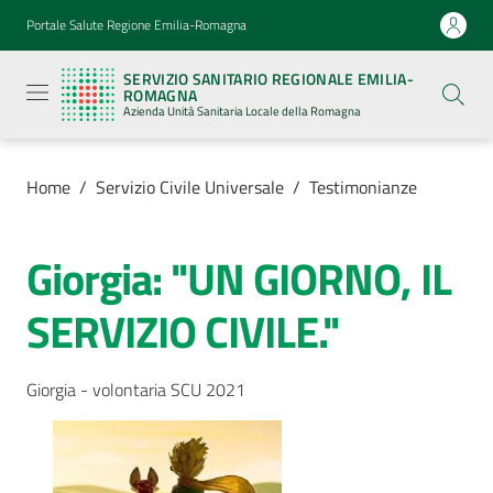
Vai al contenuto
Vai alla navigazione
Vai al footer
Portale Salute Regione Emilia-Romagna
Servizio
Sanitario
SERVIZIO SANITARIO REGIONALE EMILIA-
Regionale
ROMAGNA
Emilia-
Azienda Unità Sanitaria Locale della Romagna
Romagna
Azienda
Unità
Sanitaria
Home
/
Servizio Civile Universale
/
Testimonianze
Locale della
Romagna
Giorgia: "UN GIORNO, IL
Azienda
SERVIZIO CIVILE."
Servizi
Giorgia - volontaria SCU 2021
Menu selezionato
Luoghi
di
cura