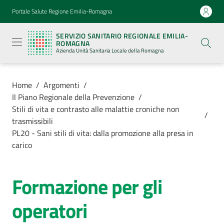
Vai al contenuto
Vai alla navigazione
Vai al footer
Portale Salute Regione Emilia-Romagna
Servizio
Sanitario
SERVIZIO SANITARIO REGIONALE EMILIA-
Regionale
ROMAGNA
Emilia-
Azienda Unità Sanitaria Locale della Romagna
Romagna
Azienda
Unità
Sanitaria
Home
/
Argomenti
/
Locale della
Il Piano Regionale della Prevenzione
/
Romagna
Stili di vita e contrasto alle malattie croniche non
/
trasmissibili
PL20 - Sani stili di vita: dalla promozione alla presa in
Azienda
carico
Servizi
Formazione per gli
Luoghi
operatori
di
cura