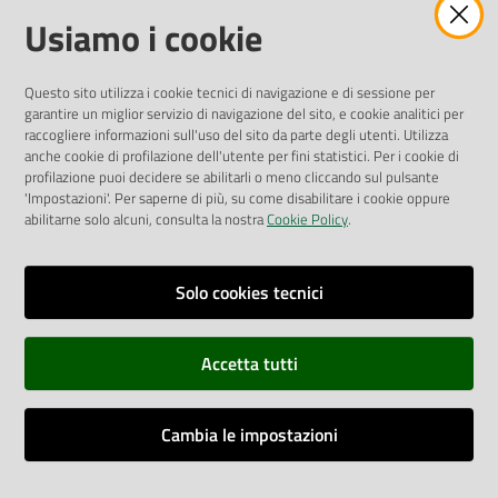
Amministrazione Trasparente
Usiamo i cookie
Pubblicità legale
Albo Pretorio
Questo sito utilizza i cookie tecnici di navigazione e di sessione per
Privacy Policy
garantire un miglior servizio di navigazione del sito, e cookie analitici per
Attuazione Misure PNRR
raccogliere informazioni sull'uso del sito da parte degli utenti. Utilizza
Liste di Attesa
anche cookie di profilazione dell'utente per fini statistici. Per i cookie di
profilazione puoi decidere se abilitarli o meno cliccando sul pulsante
'Impostazioni'. Per saperne di più, su come disabilitare i cookie oppure
ENTI, IMPRESE E PARTNER
abilitarne solo alcuni, consulta la nostra
Cookie Policy
.
Fatturazione Elettronica
Gare e Appalti
Solo cookies tecnici
Richiesta Patrocinio
Accetta tutti
Dichiarazione di Accessibilità
Cambia le impostazioni
Dati di Monitoraggio