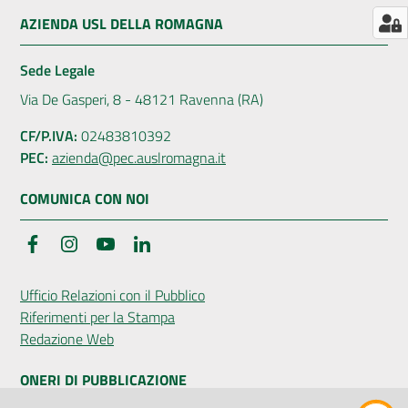
AZIENDA USL DELLA ROMAGNA
Sede Legale
Seguici
Via De Gasperi, 8 - 48121 Ravenna (RA)
su
CF/P.IVA:
02483810392
PEC:
azienda@pec.auslromagna.it
COMUNICA CON NOI
Facebook
Instagram
YouTube
LinkedIn
Ufficio Relazioni con il Pubblico
Riferimenti per la Stampa
Redazione Web
ONERI DI PUBBLICAZIONE