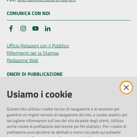
COMUNICA CON NOI
Facebook
Instagram
YouTube
LinkedIn
Ufficio Relazioni con il Pubblico
Riferimenti per la Stampa
Redazione Web
ONERI DI PUBBLICAZIONE
Amministrazione Trasparente
Usiamo i cookie
Pubblicità legale
Albo Pretorio
Questo sito utilizza i cookie tecnici di navigazione e di sessione per
Privacy Policy
garantire un miglior servizio di navigazione del sito, e cookie analitici per
Attuazione Misure PNRR
raccogliere informazioni sull'uso del sito da parte degli utenti. Utilizza
Liste di Attesa
anche cookie di profilazione dell'utente per fini statistici. Per i cookie di
profilazione puoi decidere se abilitarli o meno cliccando sul pulsante