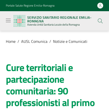
Vai al contenuto
Vai alla navigazione
Vai al footer
Portale Salute Regione Emilia-Romagna
Servizio
Sanitario
SERVIZIO SANITARIO REGIONALE EMILIA-
Regionale
ROMAGNA
Emilia-
Azienda Unità Sanitaria Locale della Romagna
Romagna
Azienda
Unità
Sanitaria
Home
/
AUSL Comunica
/
Notizie e Comunicati
Locale della
Romagna
Cure territoriali e
Salta al contenuto
Azienda
partecipazione
Servizi
comunitaria: 90
Luoghi
professionisti al primo
di
cura