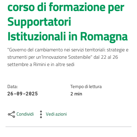
corso di formazione per
AUSL
Supportatori
Comunica
Istituzionali in Romagna
"Governo del cambiamento nei servizi territoriali: strategie e 
strumenti per un’Innovazione Sostenibile" dal 22 al 26 
settembre a Rimini e in altre sedi
Carta
dei
Servizi
Data
:
Tempo di lettura
2
min
26-09-2025
Dedicato
a...
Condividi
Vedi azioni
Bandi
e
Concorsi