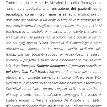
Endocrinologia e Malattie Metaboliche della Romagna, la
nuova
sala dedicata alla formazione dei pazienti sulle
tecnologie, come microinfusori e sensori.
Trasformare un
ambiente ospedaliero in un luogo di vita, dove la tecnologia più
Seguici
avanzata incontra l’accoglienza e la speranza. Una parete che si
su
trasforma in un simbolo di rinascita, un ambiente che diventa
un luogo in cui sviluppare nuove autonomie. È questo lo spirito
con cui oggi, presso l’Unità Operativa di Diabetologia è stata
ufficialmente inaugurata la nuova saletta dedicata alla
formazione dei pazienti sull'uso di microinfusori e sensori
glicemici. Il progetto è frutto della collaborazione tra l’Azienda
USL della Romagna,
Diabete Romagna e il prezioso contributo
del Lions Club Forlì Host.
L’intervento di umanizzazione ruota
attorno a un potente elemento simbolico: l’Albero della Vita.
Realizzato in tonalità calde per scaldare il contesto ospedaliero,
l’installazione artistica decora l’angolo della sala destinata
all’insegnamento. Accanto all'albero, campeggia la mission di
Diabete Romagna, “Perché vogliamo che il diabete non abbia
più potere di decidere della vita di nessuno”. L’albero simboleggia