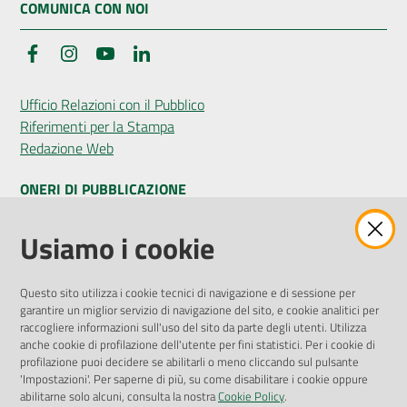
COMUNICA CON NOI
Facebook
Instagram
YouTube
LinkedIn
Ufficio Relazioni con il Pubblico
Riferimenti per la Stampa
Redazione Web
ONERI DI PUBBLICAZIONE
Amministrazione Trasparente
Usiamo i cookie
Pubblicità legale
Albo Pretorio
Questo sito utilizza i cookie tecnici di navigazione e di sessione per
Privacy Policy
garantire un miglior servizio di navigazione del sito, e cookie analitici per
Attuazione Misure PNRR
raccogliere informazioni sull'uso del sito da parte degli utenti. Utilizza
Liste di Attesa
anche cookie di profilazione dell'utente per fini statistici. Per i cookie di
profilazione puoi decidere se abilitarli o meno cliccando sul pulsante
'Impostazioni'. Per saperne di più, su come disabilitare i cookie oppure
ENTI, IMPRESE E PARTNER
abilitarne solo alcuni, consulta la nostra
Cookie Policy
.