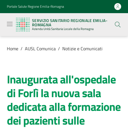
Vai al contenuto
Vai alla navigazione
Vai al footer
Portale Salute Regione Emilia-Romagna
Servizio
Sanitario
SERVIZIO SANITARIO REGIONALE EMILIA-
Regionale
ROMAGNA
Emilia-
Azienda Unità Sanitaria Locale della Romagna
Romagna
Azienda
Unità
Sanitaria
Home
/
AUSL Comunica
/
Notizie e Comunicati
Locale della
Romagna
Inaugurata all'ospedale
Salta al contenuto
Azienda
di Forlì la nuova sala
Servizi
dedicata alla formazione
Luoghi
dei pazienti sulle
di
cura