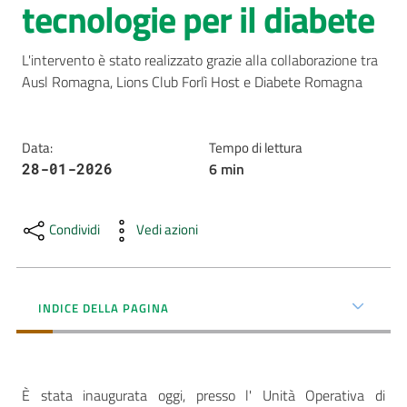
tecnologie per il diabete
AUSL
Comunica
L'intervento è stato realizzato grazie alla collaborazione tra 
Ausl Romagna, Lions Club Forlì Host e Diabete Romagna
Data
:
Tempo di lettura
6
min
28-01-2026
Carta
dei
Condividi
Vedi azioni
Servizi
Dedicato
INDICE DELLA PAGINA
a...
Bandi
e
È stata inaugurata oggi, presso l' Unità Operativa di
Concorsi