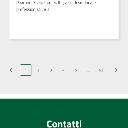
Paxman Scalp Cooler. Il grazie di sindaca e
professionisti Ausl
1
2
3
4
5
...
62
Pagina precedente
Pagina successiva
Pagina
Contatti