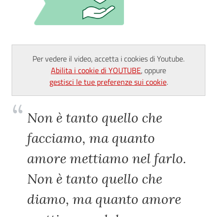
AUSL
Comunica
Per vedere il video, accetta i cookies di Youtube.
Abilita i cookie di YOUTUBE
, oppure
gestisci le tue preferenze sui cookie
.
Carta
Non è tanto quello che
dei
Servizi
facciamo, ma quanto
Dedicato
amore mettiamo nel farlo.
a...
Non è tanto quello che
Bandi
diamo, ma quanto amore
e
Concorsi