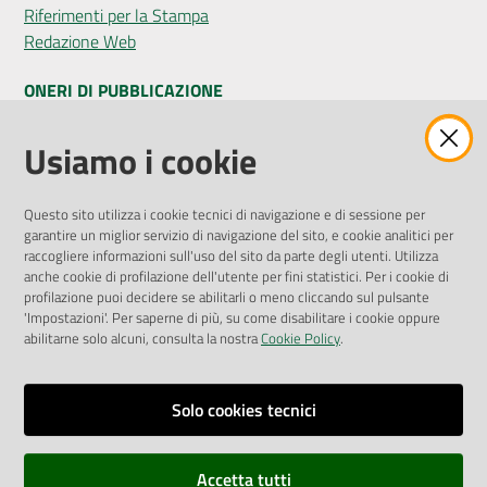
Riferimenti per la Stampa
Redazione Web
ONERI DI PUBBLICAZIONE
Amministrazione Trasparente
Usiamo i cookie
Pubblicità legale
Albo Pretorio
Questo sito utilizza i cookie tecnici di navigazione e di sessione per
Privacy Policy
garantire un miglior servizio di navigazione del sito, e cookie analitici per
Attuazione Misure PNRR
raccogliere informazioni sull'uso del sito da parte degli utenti. Utilizza
Liste di Attesa
anche cookie di profilazione dell'utente per fini statistici. Per i cookie di
profilazione puoi decidere se abilitarli o meno cliccando sul pulsante
'Impostazioni'. Per saperne di più, su come disabilitare i cookie oppure
ENTI, IMPRESE E PARTNER
abilitarne solo alcuni, consulta la nostra
Cookie Policy
.
Fatturazione Elettronica
Gare e Appalti
Solo cookies tecnici
Richiesta Patrocinio
Accetta tutti