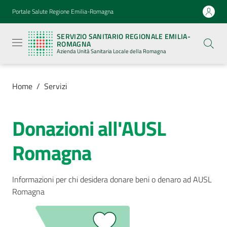
Vai al contenuto
Vai alla navigazione
Vai al footer
Portale Salute Regione Emilia-Romagna
Servizio
Sanitario
SERVIZIO SANITARIO REGIONALE EMILIA-
Regionale
ROMAGNA
Emilia-
Azienda Unità Sanitaria Locale della Romagna
Romagna
Azienda
Unità
Sanitaria
Home
/
Servizi
Locale della
Romagna
Donazioni all'AUSL
Azienda
Romagna
Servizi
Informazioni per chi desidera donare beni o denaro ad AUSL
Menu selezionato
Romagna
Luoghi
di
cura