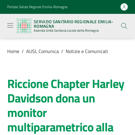
Vai al contenuto
Vai alla navigazione
Vai al footer
Portale Salute Regione Emilia-Romagna
Servizio
Sanitario
SERVIZIO SANITARIO REGIONALE EMILIA-
Regionale
ROMAGNA
Emilia-
Azienda Unità Sanitaria Locale della Romagna
Romagna
Azienda
Unità
Sanitaria
Home
/
AUSL Comunica
/
Notizie e Comunicati
Locale della
Romagna
Riccione Chapter Harley
Salta al contenuto
Azienda
Davidson dona un
Servizi
monitor
Luoghi
multiparametrico alla
di
cura