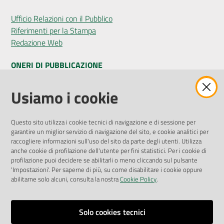
Ufficio Relazioni con il Pubblico
Riferimenti per la Stampa
Redazione Web
ONERI DI PUBBLICAZIONE
Amministrazione Trasparente
Usiamo i cookie
Pubblicità legale
Albo Pretorio
Questo sito utilizza i cookie tecnici di navigazione e di sessione per
Privacy Policy
garantire un miglior servizio di navigazione del sito, e cookie analitici per
Attuazione Misure PNRR
raccogliere informazioni sull'uso del sito da parte degli utenti. Utilizza
Liste di Attesa
anche cookie di profilazione dell'utente per fini statistici. Per i cookie di
profilazione puoi decidere se abilitarli o meno cliccando sul pulsante
'Impostazioni'. Per saperne di più, su come disabilitare i cookie oppure
ENTI, IMPRESE E PARTNER
abilitarne solo alcuni, consulta la nostra
Cookie Policy
.
Fatturazione Elettronica
Gare e Appalti
Solo cookies tecnici
Richiesta Patrocinio