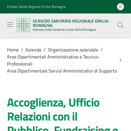
Vai al contenuto
Vai alla navigazione
Vai al footer
Portale Salute Regione Emilia-Romagna
Servizio
Sanitario
SERVIZIO SANITARIO REGIONALE EMILIA-
Regionale
ROMAGNA
Emilia-
Azienda Unità Sanitaria Locale della Romagna
Romagna
Azienda
Unità
Sanitaria
Home
/
Azienda
/
Organizzazione aziendale
/
Locale della
Aree Dipartimentali Amministrative e Tecnico-
Romagna
/
Professionali
Area Dipartimentale Servizi Amministrativi di Supporto
Azienda
Menu selezionato
Accoglienza, Ufficio
Servizi
Salta al contenuto
Menu selezionato
Relazioni con il
Luoghi
di
Pubblico, Fundraising e
cura