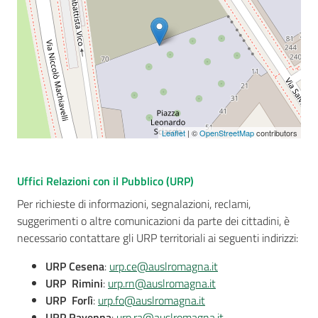
Leaflet
| ©
OpenStreetMap
contributors
Uffici Relazioni con il Pubblico (URP)
Per richieste di informazioni, segnalazioni, reclami,
suggerimenti o altre comunicazioni da parte dei cittadini, è
necessario contattare gli URP territoriali ai seguenti indirizzi:
URP Cesena
:
urp.ce@auslromagna.it
URP Rimini
:
urp.rn@auslromagna.it
URP Forlì
:
urp.fo@auslromagna.it
URP Ravenna
:
urp.ra@auslromagna.it