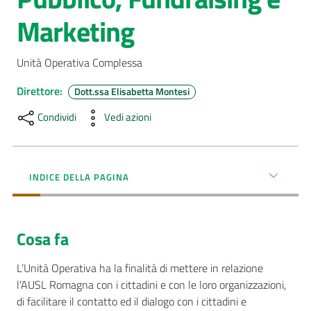
Marketing
AUSL
Comunica
Unità Operativa Complessa
Direttore
:
Dott.ssa Elisabetta Montesi
Condividi
Vedi azioni
Carta
dei
INDICE DELLA PAGINA
Servizi
Dedicato
Cosa fa
a...
L’Unità Operativa ha la finalità di mettere in relazione
Bandi
l’AUSL Romagna con i cittadini e con le loro organizzazioni,
e
di facilitare il contatto ed il dialogo con i cittadini e
Concorsi