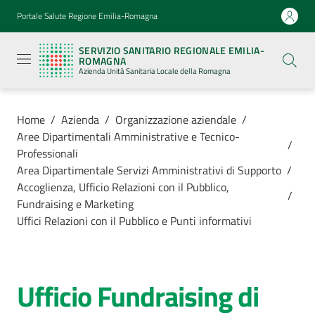
Vai al contenuto
Vai alla navigazione
Vai al footer
Portale Salute Regione Emilia-Romagna
Servizio
Sanitario
SERVIZIO SANITARIO REGIONALE EMILIA-
Regionale
ROMAGNA
Emilia-
Azienda Unità Sanitaria Locale della Romagna
Romagna
Azienda
Unità
Sanitaria
Home
/
Azienda
/
Organizzazione aziendale
/
Locale della
Aree Dipartimentali Amministrative e Tecnico-
Romagna
/
Professionali
Area Dipartimentale Servizi Amministrativi di Supporto
/
Accoglienza, Ufficio Relazioni con il Pubblico,
Azienda
/
Fundraising e Marketing
Menu selezionato
Uffici Relazioni con il Pubblico e Punti informativi
Servizi
Menu selezionato
Luoghi
Ufficio Fundraising di
Salta al contenuto
di
cura