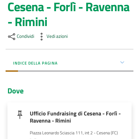
Cesena - Forlì - Ravenna
Menu selezionato
AUSL
- Rimini
Comunica
Condividi
Vedi azioni
INDICE DELLA PAGINA
Carta
dei
Servizi
Dove
Dedicato
a...
Ufficio Fundraising di Cesena - Forlì -
Ravenna - Rimini
Bandi
e
Piazza Leonardo Sciascia 111, int 2 - Cesena (FC)
Concorsi