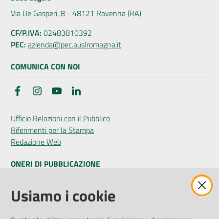
Via De Gasperi, 8 - 48121 Ravenna (RA)
CF/P.IVA:
02483810392
PEC:
azienda@pec.auslromagna.it
COMUNICA CON NOI
Facebook
Instagram
YouTube
LinkedIn
Ufficio Relazioni con il Pubblico
Riferimenti per la Stampa
Redazione Web
ONERI DI PUBBLICAZIONE
Amministrazione Trasparente
Usiamo i cookie
Pubblicità legale
Albo Pretorio