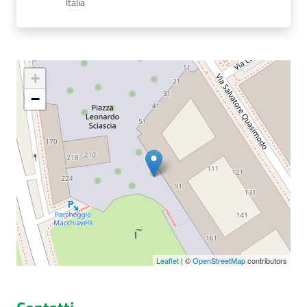
Italia
Seguici
su
+
−
Leaflet
| ©
OpenStreetMap
contributors