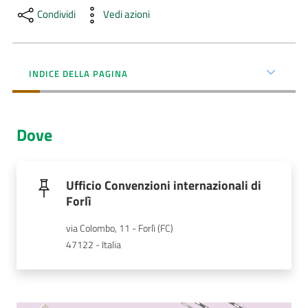
Menu selezionato
Condividi
Vedi azioni
AUSL
Comunica
INDICE DELLA PAGINA
Dove
Carta
dei
Servizi
Ufficio Convenzioni internazionali di
Forlì
Dedicato
via Colombo, 11 - Forlì (FC)
a...
47122 - Italia
Bandi
e
Concorsi