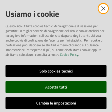
Amministrazione Trasparente
Usiamo i cookie
Pubblicità legale
Albo Pretorio
Questo sito utilizza i cookie tecnici di navigazione e di sessione per
Privacy Policy
garantire un miglior servizio di navigazione del sito, e cookie analitici per
Attuazione Misure PNRR
raccogliere informazioni sull'uso del sito da parte degli utenti. Utilizza
Liste di Attesa
anche cookie di profilazione dell'utente per fini statistici. Per i cookie di
profilazione puoi decidere se abilitarli o meno cliccando sul pulsante
'Impostazioni'. Per saperne di più, su come disabilitare i cookie oppure
ENTI, IMPRESE E PARTNER
abilitarne solo alcuni, consulta la nostra
Cookie Policy
.
Fatturazione Elettronica
Gare e Appalti
Solo cookies tecnici
Richiesta Patrocinio
Accetta tutti
Dichiarazione di Accessibilità
Cambia le impostazioni
Dati di Monitoraggio