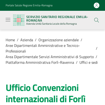
Vai al contenuto
Vai alla navigazione
Vai al footer
Portale Salute Regione Emilia-Romagna
Servizio
Sanitario
SERVIZIO SANITARIO REGIONALE EMILIA-
Regionale
ROMAGNA
Emilia-
Azienda Unità Sanitaria Locale della Romagna
Romagna
Azienda
Unità
Sanitaria
Home
/
Azienda
/
Organizzazione aziendale
/
Locale della
Aree Dipartimentali Amministrative e Tecnico-
Romagna
/
Professionali
Area Dipartimentale Servizi Amministrativi di Supporto
/
Piattaforma Amministrativa Forlì-Ravenna
/
Uffici e sedi
Azienda
Menu selezionato
Servizi
Ufficio Convenzioni
Menu selezionato
Salta al contenuto
Luoghi
internazionali di Forlì
di
cura