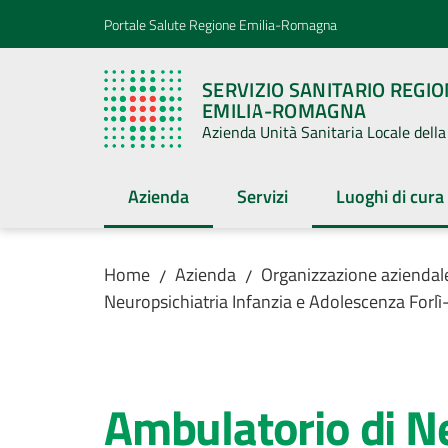
Vai al contenuto
Vai alla navigazione
Vai al footer
Portale Salute Regione Emilia-Romagna
SERVIZIO SANITARIO REGI
EMILIA-ROMAGNA
Azienda Unità Sanitaria Locale del
Azienda
Servizi
Luoghi di cura
Menu selezionato
Menu selezion
Home
Azienda
Organizzazione aziendal
/
/
Neuropsichiatria Infanzia e Adolescenza Forl
Salta al contenuto
Ambulatorio di N