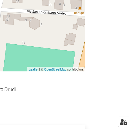
Leaflet
| ©
OpenStreetMap
contributors
uto Drudi