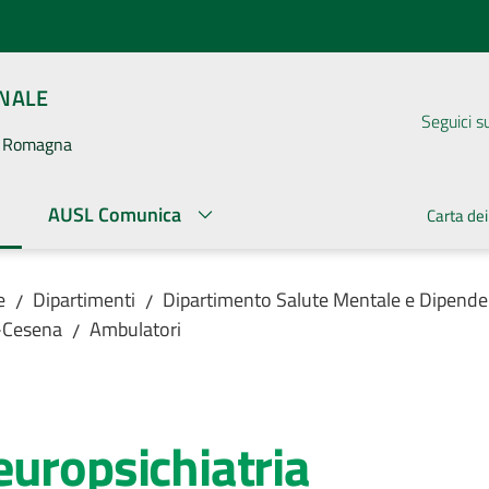
ONALE
Seguici s
la Romagna
AUSL Comunica
Carta dei
ato
e
Dipartimenti
Dipartimento Salute Mentale e Dipende
/
/
ì-Cesena
Ambulatori
/
europsichiatria