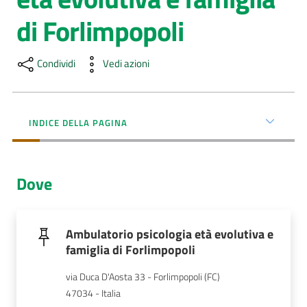
Menu selezionato
di Forlimpopoli
AUSL
Comunica
Condividi
Vedi azioni
INDICE DELLA PAGINA
Carta
dei
Dove
Servizi
Dedicato
Ambulatorio psicologia età evolutiva e
a...
famiglia di Forlimpopoli
Bandi
via Duca D'Aosta 33 - Forlimpopoli (FC)
e
47034 - Italia
Concorsi