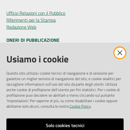
Ufficio Relazioni con il Pubblico
Riferimenti per la Stampa
Redazione Web
ONERI DI PUBBLICAZIONE
Amministrazione Trasparente
Usiamo i cookie
Pubblicità legale
Albo Pretorio
Questo sito utilizza i cookie tecnici di navigazione e di sessione per
Privacy Policy
garantire un miglior servizio di navigazione del sito, e cookie analitici per
Attuazione Misure PNRR
raccogliere informazioni sull'uso del sito da parte degli utenti. Utilizza
Liste di Attesa
anche cookie di profilazione dell'utente per fini statistici. Per i cookie di
profilazione puoi decidere se abilitarli o meno cliccando sul pulsante
'Impostazioni'. Per saperne di più, su come disabilitare i cookie oppure
ENTI, IMPRESE E PARTNER
abilitarne solo alcuni, consulta la nostra
Cookie Policy
.
Fatturazione Elettronica
Gare e Appalti
Solo cookies tecnici