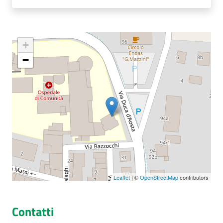
Seguici
+
su
−
Leaflet
| ©
OpenStreetMap
contributors
Contatti