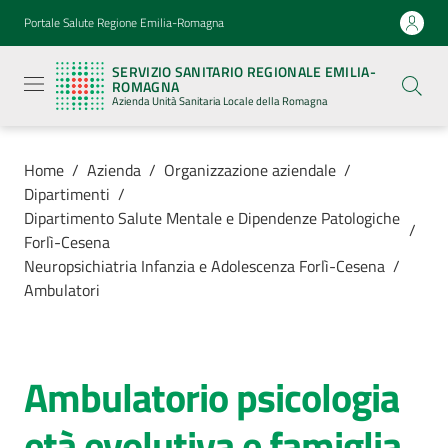
Vai al contenuto
Vai alla navigazione
Vai al footer
Portale Salute Regione Emilia-Romagna
Servizio
Sanitario
SERVIZIO SANITARIO REGIONALE EMILIA-
Regionale
ROMAGNA
Emilia-
Azienda Unità Sanitaria Locale della Romagna
Romagna
Azienda
Unità
Sanitaria
Home
/
Azienda
/
Organizzazione aziendale
/
Locale della
Dipartimenti
/
Romagna
Dipartimento Salute Mentale e Dipendenze Patologiche
/
Forlì-Cesena
Neuropsichiatria Infanzia e Adolescenza Forlì-Cesena
/
Azienda
Ambulatori
Menu selezionato
Servizi
Ambulatorio psicologia
Salta al contenuto
Luoghi
di
età evolutiva e famiglia
cura