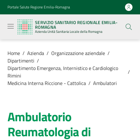
Vai al contenuto
Vai alla navigazione
Vai al footer
Portale Salute Regione Emilia-Romagna
Servizio
Sanitario
SERVIZIO SANITARIO REGIONALE EMILIA-
Regionale
ROMAGNA
Emilia-
Azienda Unità Sanitaria Locale della Romagna
Romagna
Azienda
Unità
Sanitaria
Home
/
Azienda
/
Organizzazione aziendale
/
Locale della
Dipartimenti
/
Romagna
Dipartimento Emergenza, Internistico e Cardiologico
/
Rimini
Medicina Interna Riccione - Cattolica
/
Ambulatori
Azienda
Menu selezionato
Servizi
Ambulatorio
Salta al contenuto
Luoghi
Reumatologia di
di
cura