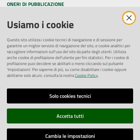
ONERI DI PUBBLICAZIONE
Amministrazione Trasparente
Usiamo i cookie
Pubblicità legale
Albo Pretorio
Questo sito utilizza i cookie tecnici di navigazione e di sessione per
Privacy Policy
garantire un miglior servizio di navigazione del sito, e cookie analitici per
Attuazione Misure PNRR
raccogliere informazioni sull'uso del sito da parte degli utenti. Utilizza
Liste di Attesa
anche cookie di profilazione dell'utente per fini statistici. Per i cookie di
profilazione puoi decidere se abilitarli o meno cliccando sul pulsante
'Impostazioni'. Per saperne di più, su come disabilitare i cookie oppure
ENTI, IMPRESE E PARTNER
abilitarne solo alcuni, consulta la nostra
Cookie Policy
.
Fatturazione Elettronica
Gare e Appalti
Solo cookies tecnici
Richiesta Patrocinio
Accetta tutti
Dichiarazione di Accessibilità
Cambia le impostazioni