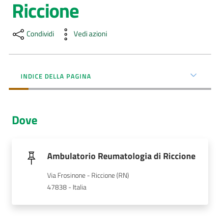
Riccione
Menu selezionato
AUSL
Comunica
Condividi
Vedi azioni
INDICE DELLA PAGINA
Carta
Dove
dei
Servizi
Ambulatorio Reumatologia di Riccione
Dedicato
a...
Via Frosinone - Riccione (RN)
47838 - Italia
Bandi
e
Concorsi