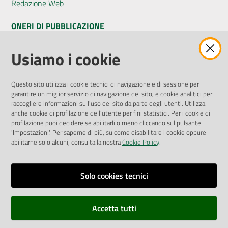
Redazione Web
ONERI DI PUBBLICAZIONE
Amministrazione Trasparente
Usiamo i cookie
Pubblicità legale
Albo Pretorio
Questo sito utilizza i cookie tecnici di navigazione e di sessione per
Privacy Policy
garantire un miglior servizio di navigazione del sito, e cookie analitici per
Attuazione Misure PNRR
raccogliere informazioni sull'uso del sito da parte degli utenti. Utilizza
Liste di Attesa
anche cookie di profilazione dell'utente per fini statistici. Per i cookie di
profilazione puoi decidere se abilitarli o meno cliccando sul pulsante
'Impostazioni'. Per saperne di più, su come disabilitare i cookie oppure
ENTI, IMPRESE E PARTNER
abilitarne solo alcuni, consulta la nostra
Cookie Policy
.
Fatturazione Elettronica
Gare e Appalti
Solo cookies tecnici
Richiesta Patrocinio
Accetta tutti