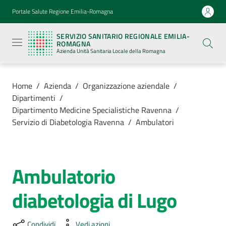
Vai al contenuto
Vai alla navigazione
Vai al footer
Portale Salute Regione Emilia-Romagna
Servizio
Sanitario
SERVIZIO SANITARIO REGIONALE EMILIA-
Regionale
ROMAGNA
Emilia-
Azienda Unità Sanitaria Locale della Romagna
Romagna
Azienda
Unità
Sanitaria
Home
/
Azienda
/
Organizzazione aziendale
/
Locale della
Dipartimenti
/
Romagna
Dipartimento Medicine Specialistiche Ravenna
/
Servizio di Diabetologia Ravenna
/
Ambulatori
Azienda
Menu selezionato
Ambulatorio
Servizi
Salta al contenuto
diabetologia di Lugo
Luoghi
di
cura
Condividi
Vedi azioni