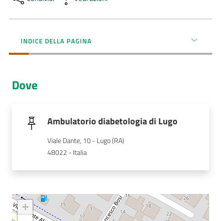
Menu selezionato
AUSL
Comunica
INDICE DELLA PAGINA
Dove
Carta
dei
Ambulatorio diabetologia di Lugo
Servizi
Viale Dante, 10 - Lugo (RA)
48022 - Italia
Dedicato
a...
Bandi
+
e
Concorsi