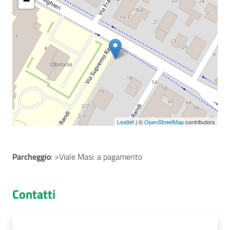
−
Seguici
su
Leaflet
| ©
OpenStreetMap
contributors
Parcheggio
: >Viale Masi: a pagamento
Contatti